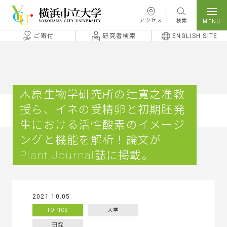
本文へ移動
アクセス
検索
ご寄付
研究者検索
ENGLISH SITE
木原生物学研究所の辻寛之准教
授ら、イネの受精卵と初期胚発
生における活性酸素のイメージ
ングと機能を解析！論文が
Plant Journal誌に掲載。
2021.10.05
TOPICS
大学
研究