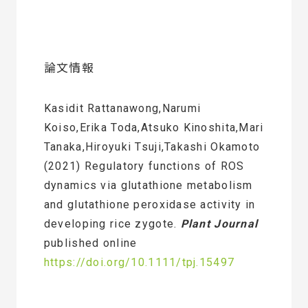
論文情報
Kasidit Rattanawong,Narumi
Koiso,Erika Toda,Atsuko Kinoshita,Mari
Tanaka,Hiroyuki Tsuji,Takashi Okamoto
(2021) Regulatory functions of ROS
dynamics via glutathione metabolism
and glutathione peroxidase activity in
developing rice zygote.
Plant Journal
published online
https://doi.org/10.1111/tpj.15497