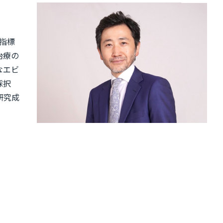
指標
治療の
なエビ
採択
研究成