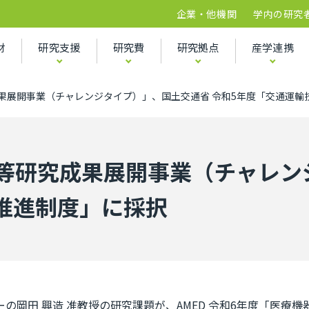
企業・他機関
学内の研究
財
研究支援
研究費
研究拠点
産学連携
究成果展開事業（チャレンジタイプ）」、国土交通省 令和5年度「交通運
器等研究成果展開事業（チャレン
推進制度」に採択
ーの岡田 興造 准教授の研究課題が、AMED 令和6年度「医