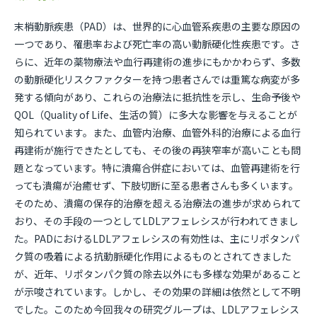
末梢動脈疾患（PAD）は、世界的に心血管系疾患の主要な原因の
一つであり、罹患率および死亡率の高い動脈硬化性疾患です。さ
らに、近年の薬物療法や血行再建術の進歩にもかかわらず、多数
の動脈硬化リスクファクターを持つ患者さんでは重篤な病変が多
発する傾向があり、これらの治療法に抵抗性を示し、生命予後や
QOL（Quality of Life、生活の質）に多大な影響を与えることが
知られています。また、血管内治療、血管外科的治療による血行
再建術が施行できたとしても、その後の再狭窄率が高いことも問
題となっています。特に潰瘍合併症においては、血管再建術を行
っても潰瘍が治癒せず、下肢切断に至る患者さんも多くいます。
そのため、潰瘍の保存的治療を超える治療法の進歩が求められて
おり、その手段の一つとしてLDLアフェレシスが行われてきまし
た。PADにおけるLDLアフェレシスの有効性は、主にリポタンパ
ク質の吸着による抗動脈硬化作用によるものとされてきました
が、近年、リポタンパク質の除去以外にも多様な効果があること
が示唆されています。しかし、その効果の詳細は依然として不明
でした。このため今回我々の研究グループは、LDLアフェレシス