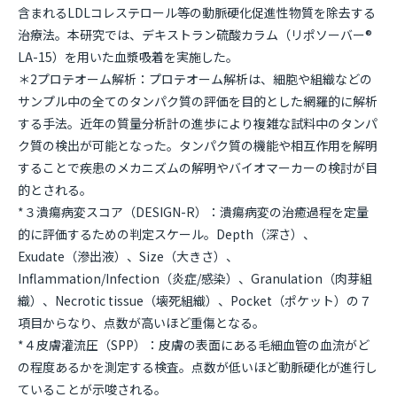
含まれるLDLコレステロール等の動脈硬化促進性物質を除去する
治療法。本研究では、デキストラン硫酸カラム（リポソーバー®
LA-15）を用いた血漿吸着を実施した。
＊2プロテオーム解析：プロテオーム解析は、細胞や組織などの
サンプル中の全てのタンパク質の評価を目的とした網羅的に解析
する手法。近年の質量分析計の進歩により複雑な試料中のタンパ
ク質の検出が可能となった。タンパク質の機能や相互作用を解明
することで疾患のメカニズムの解明やバイオマーカーの検討が目
的とされる。
*３潰瘍病変スコア（DESIGN-R）：潰瘍病変の治癒過程を定量
的に評価するための判定スケール。Depth（深さ）、
Exudate（滲出液）、Size（大きさ）、
Inflammation/Infection（炎症/感染）、Granulation（肉芽組
織）、Necrotic tissue（壊死組織）、Pocket（ポケット）の７
項目からなり、点数が高いほど重傷となる。
*４皮膚灌流圧（SPP）：皮膚の表面にある毛細血管の血流がど
の程度あるかを測定する検査。点数が低いほど動脈硬化が進行し
ていることが示唆される。