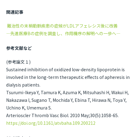
関連記事
難治性の末梢動脈疾患の症候がLDLアフェレシス後に改善
—先進医療Bの症例を調査し、作用機序の解明への一歩へ—
参考文献など
(参考論文１)
Sustained inhibition of oxidized low-density lipoprotein is
involved in the long-term therapeutic effects of apheresis in
dialysis patients.
Tsurumi-Ikeya Y, Tamura K, Azuma K, Mitsuhashi H, Wakui H,
Nakazawa I, Sugano T, Mochida Y, Ebina T, Hirawa N, Toya Y,
Uchino K, Umemura S.
Arterioscler Thromb Vasc Biol. 2010 May;30(5):1058-65.
https://doi.org/10.1161/atvbaha.109.200212