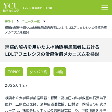
YCU Research Portal
HOME
ニュース一覧
網羅的解析を用いた末梢動脈疾患患者における LDLアフェレシスの潰瘍治癒
メカニズムを検討
網羅的解析を用いた末梢動脈疾患患者における
LDLアフェレシスの潰瘍治癒メカニズムを検討
TOPICS
タンパク質
細胞
2025.01.27
横浜市立大学医学部循環器・腎臓・高血圧内科学教室の石賀浩平
医師、上原立己医師、涌井広道准教授、田村功一教授らの研究グ
ループは、株式会社カネカとの共同研究により、下肢潰瘍を合併