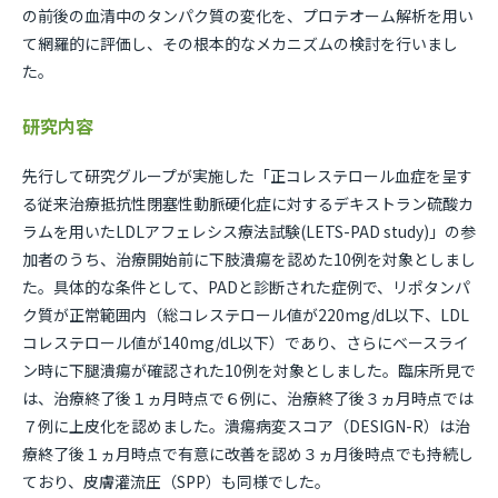
の前後の血清中のタンパク質の変化を、プロテオーム解析を用い
て網羅的に評価し、その根本的なメカニズムの検討を行いまし
た。
研究内容
先行して研究グループが実施した「正コレステロール血症を呈す
る従来治療抵抗性閉塞性動脈硬化症に対するデキストラン硫酸カ
ラムを用いたLDLアフェレシス療法試験(LETS-PAD study)」の参
加者のうち、治療開始前に下肢潰瘍を認めた10例を対象としまし
た。具体的な条件として、PADと診断された症例で、リポタンパ
ク質が正常範囲内（総コレステロール値が220mg/dL以下、LDL
コレステロール値が140mg/dL以下）であり、さらにベースライ
ン時に下腿潰瘍が確認された10例を対象としました。臨床所見で
は、治療終了後１ヵ月時点で６例に、治療終了後３ヵ月時点では
７例に上皮化を認めました。潰瘍病変スコア（DESIGN-R）は治
療終了後１ヵ月時点で有意に改善を認め３ヵ月後時点でも持続し
ており、皮膚灌流圧（SPP）も同様でした。