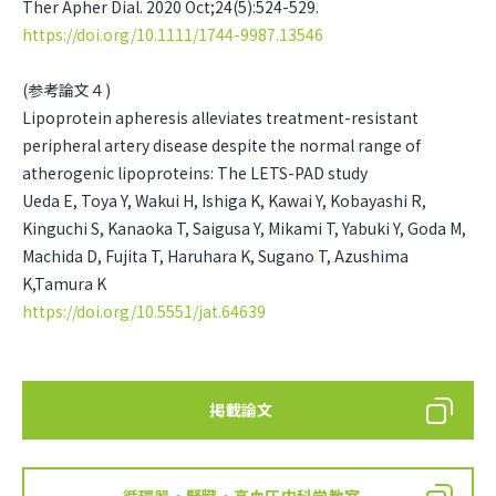
Ther Apher Dial. 2020 Oct;24(5):524-529.
https://doi.org/10.1111/1744-9987.13546
(参考論文４)
Lipoprotein apheresis alleviates treatment-resistant
peripheral artery disease despite the normal range of
atherogenic lipoproteins: The LETS-PAD study
Ueda E, Toya Y, Wakui H, Ishiga K, Kawai Y, Kobayashi R,
Kinguchi S, Kanaoka T, Saigusa Y, Mikami T, Yabuki Y, Goda M,
Machida D, Fujita T, Haruhara K, Sugano T, Azushima
K,Tamura K
https://doi.org/10.5551/jat.64639
掲載論文