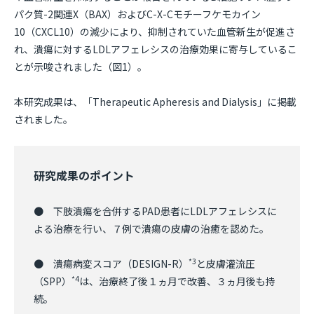
パク質-2関連X（BAX）およびC-X-Cモチーフケモカイン
10（CXCL10）の減少により、抑制されていた血管新生が促進さ
れ、潰瘍に対するLDLアフェレシスの治療効果に寄与しているこ
とが示唆されました（図1）。
本研究成果は、「Therapeutic Apheresis and Dialysis」に掲載
されました。
研究成果のポイント
● 下肢潰瘍を合併するPAD患者にLDLアフェレシスに
よる治療を行い、７例で潰瘍の皮膚の治癒を認めた。
*3
● 潰瘍病変スコア（DESIGN-R）
と皮膚灌流圧
*4
（SPP）
は、治療終了後１ヵ月で改善、３ヵ月後も持
続。