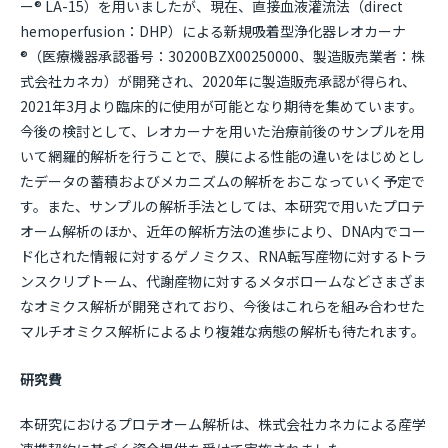
ー® LA-15）を用いましたが、現在、直接血液灌流法（direct
hemoperfusion：DHP）による新規吸着型浄化器レオカーナ
®（医療機器承認番号：30200BZX00250000、製造販売業者：株
式会社カネカ）が開発され、2020年に製造販売承認が得られ、
2021年3月より臨床的に使用が可能となり期待を集めています。
今後の検討として、レオカーナを用いた治療前後のサンプルを用
いて網羅的解析を行うことで、膜による性能の違いをはじめとし
たデータの蓄積およびメカニズムの解析をおこなっていく予定で
す。また、サンプルの解析手法としては、本研究で用いたプロテ
オーム解析のほか、近年の解析方法の進歩により、DNA内でコー
ド化された情報に対するゲノミクス、RNA転写産物に対するトラ
ンスクリプトーム、代謝産物に対するメタボロームなどさまざま
なオミクス解析が開発されており、今後はこれらを組み合わせた
マルチオミクス解析によるより複雑な病態の解析も待たれます。
研究費
本研究におけるプロテオーム解析は、株式会社カネカによる産学