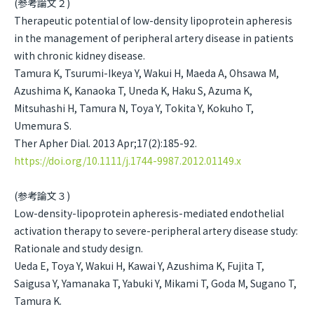
(参考論文２)
Therapeutic potential of low-density lipoprotein apheresis
in the management of peripheral artery disease in patients
with chronic kidney disease.
Tamura K, Tsurumi-Ikeya Y, Wakui H, Maeda A, Ohsawa M,
Azushima K, Kanaoka T, Uneda K, Haku S, Azuma K,
Mitsuhashi H, Tamura N, Toya Y, Tokita Y, Kokuho T,
Umemura S.
Ther Apher Dial. 2013 Apr;17(2):185-92.
https://doi.org/10.1111/j.1744-9987.2012.01149.x
(参考論文３)
Low-density-lipoprotein apheresis-mediated endothelial
activation therapy to severe-peripheral artery disease study:
Rationale and study design.
Ueda E, Toya Y, Wakui H, Kawai Y, Azushima K, Fujita T,
Saigusa Y, Yamanaka T, Yabuki Y, Mikami T, Goda M, Sugano T,
Tamura K.