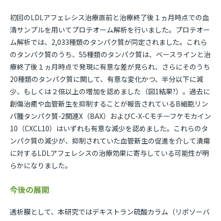
初回のLDLアフェレシス治療直前と治療終了後１ヵ月時点での血
清サンプルを用いてプロテオーム解析を行いました。プロテオー
ム解析では、2,033種類のタンパク質が同定されました。これら
のタンパク質のうち、55種類のタンパク質は、ベースラインと治
療終了後１ヵ月時点で発現に有意な差が見られ、さらにそのうち
20種類のタンパク質に関して、有意な変化かつ、半分以下に減
少、もしくは２倍以上の増加を認めました（図1結果?）。過去に
創傷治癒や血管新生を抑制することが報告されているB細胞リン
パ腫タンパク質-2関連X（BAX）およびC-X-Cモチーフケモカイン
10（CXCL10）はいずれも有意な減少を認めました。これらのタ
ンパク質の減少が、抑制されていた血管新生の促進を介して潰瘍
に対するLDLアフェレシスの治療効果に寄与している可能性が明
らかになりました。
今後の展開
透析膜として、本研究ではデキストラン硫酸カラム（リポソーバ