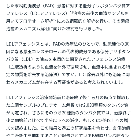
した末梢動脈疾患（PAD）患者に対する低分子リポタンパク質ア
*1
フェレシス（LDLアフェレシス）
治療の前後の血清サンプルを
*2
用いてプロテオーム解析
による網羅的な解析を行い、その潰瘍
治癒のメカニズム解明に向けた検討を行いました。
LDLアフェレシスとは、PADの治療法のひとつで、動脈硬化の原
因になる悪玉コレステロールの代表的成分である低分子リポタン
パク質（LDL）の除去を主目的に開発されたアフェレシス治療
（血液透析のように血液を体外で循環させ、血液中に含まれる特
定の物質を除去する治療法）ですが、LDL除去以外にも治療に関
わるメカニズムが存在する可能性があると考えられています。
LDLアフェレシス治療開始前と治療終了後１ヵ月の時点で採取し
た血清サンプルのプロテオーム解析では2,033種類のタンパク質
が同定され、さらにそのうち20種類のタンパク質では、治療終了
後に開始前と比べて半分以下への減少、もしくは2倍以上への増
加を認めました。この結果と過去の研究結果を合わせ、創傷治癒
や血管新生を抑制することが報告されているB細胞リンパ腫タン