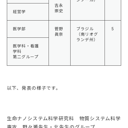
ンプール）
吉永
崇史
経営学
医学部
菅野
ブラジル
5
眞奈
（南リオグ
ランデ州）
医学科・看護
学科
第二グループ
以下、発表の様子です。
生命ナノシステム科学研究科 物質システム科学
専攻 野々瀬先生・北先生のグループ