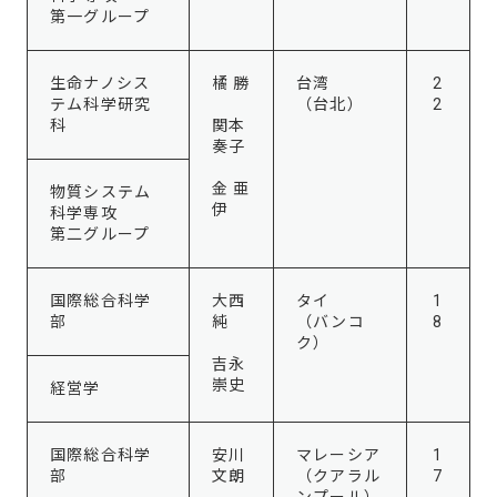
第一グループ
生命ナノシス
橘 勝
台湾
2
テム科学研究
（台北）
2
科
関本
奏子
金 亜
物質システム
伊
科学専攻
第二グループ
国際総合科学
大西
タイ
1
部
純
（バンコ
8
ク）
吉永
崇史
経営学
国際総合科学
安川
マレーシア
1
部
文朗
（クアラル
7