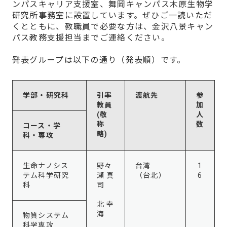
ンパスキャリア支援室、舞岡キャンパス木原生物学
研究所事務室に設置しています。ぜひご一読いただ
くとともに、教職員で必要な方は、金沢八景キャン
パス教務支援担当までご連絡ください。
発表グループは以下の通り（発表順）です。
学部・研究科
引率
渡航先
参
教員
加
(敬
人
称
数
コース・学
略)
科・専攻
生命ナノシス
野々
台湾
1
テム科学研究
瀬 真
（台北）
6
科
司
北 幸
海
物質システム
科学専攻