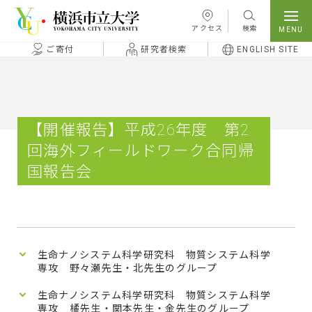
本文へ移動
アクセス
検索
ご寄付
研究者検索
ENGLISH SITE
【開催報告】平成26年度 第2
回海外フィールドワーク合同帰
国報告会
生命ナノシステム科学研究科 物質システム科学
専攻 野々瀬先生・北先生のグループ
生命ナノシステム科学研究科 物質システム科学
専攻 橘先生・関本先生・金先生のグループ