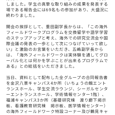
しました。学生の真摯な取り組みの成果を発表する
場である報告会には69名もの参加があり、大盛況に
終わりました。
開会の挨拶として、重田副学長からは、「この海外
フィールドワークプログラムを交換留学や語学学習
のステップアップと考え、海外での研究交流会や国
際会議の発表の一歩として次につなげていって欲し
い」と激励のお言葉をいただき、五嶋副学長から
は、「海外フィールドワークは実体験を通してグロ
ーバル化とは何かを学ぶことが出来るプログラムで
ある」との総括をいただきました。
当日、資料として配布した全グループの合同報告書
を金沢八景キャンパス4か所（いちょうの館エント
ランスホール、学生交流ラウンジ、シーガルセンタ
ーエントランスホール、学術情報センター1階）、
福浦キャンパス3か所（基礎研究棟 渡り廊下掲示
板、看護教育研究棟 掲示板、医学情報センター）
の海外フィールドワーク特設コーナー及び鶴見キャ