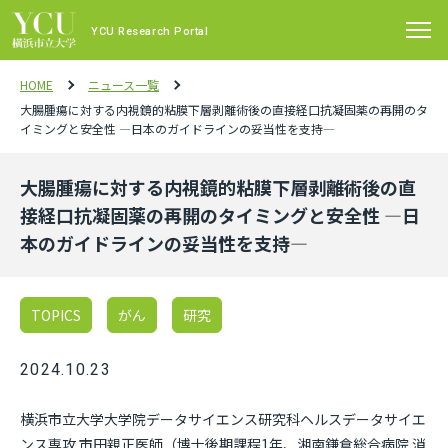
YCU Research Portal
HOME
ニュース一覧
大腸腫瘍に対する内視鏡的粘膜下層剥離術後の直接経口抗凝固薬の再開のタ
イミングと安全性 —日本のガイドラインの妥当性を支持—
大腸腫瘍に対する内視鏡的粘膜下層剥離術後の直
接経口抗凝固薬の再開のタイミングと安全性 —日
本のガイドラインの妥当性を支持—
TOPICS
がん
研究
2024.10.23
横浜市立大学大学院データサイエンス研究科ヘルスデータサイエ
ンス専攻 市田親正医師（博士後期課程1年、湘南鎌倉総合病院 消