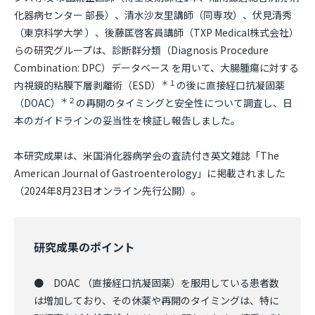
化器病センター 部長）、清水沙友里講師（同専攻）、伏見清秀
（東京科学大学 ）、後藤匡啓客員講師（TXP Medical株式会社）
らの研究グループは、診断群分類（Diagnosis Procedure
Combination: DPC）データベース を用いて、大腸腫瘍に対する
＊１
内視鏡的粘膜下層剥離術（ESD）
の後に直接経口抗凝固薬
＊２
（DOAC）
の再開のタイミングと安全性について調査し、日
本のガイドラインの妥当性を検証し報告しました。
本研究成果は、米国消化器病学会の査読付き英文雑誌「The
American Journal of Gastroenterology」に掲載されました
（2024年8月23日オンライン先行公開）。
研究成果のポイント
● DOAC （直接経口抗凝固薬）を服用している患者数
は増加しており、その休薬や再開のタイミングは、特に