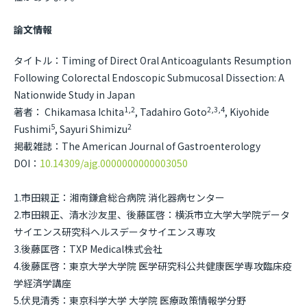
論文情報
タイトル：Timing of Direct Oral Anticoagulants Resumption
Following Colorectal Endoscopic Submucosal Dissection: A
Nationwide Study in Japan
1,2
2,3,4
著者： Chikamasa Ichita
, Tadahiro Goto
, Kiyohide
5
2
Fushimi
, Sayuri Shimizu
掲載雑誌：The American Journal of Gastroenterology
DOI：
10.14309/ajg.0000000000003050
1.市田親正：湘南鎌倉総合病院 消化器病センター
2.市田親正、清水沙友里、後藤匡啓：横浜市立大学大学院データ
サイエンス研究科ヘルスデータサイエンス専攻
3.後藤匡啓：TXP Medical株式会社
4.後藤匡啓：東京大学大学院 医学研究科公共健康医学専攻臨床疫
学経済学講座
5.伏見清秀：東京科学大学 大学院 医療政策情報学分野