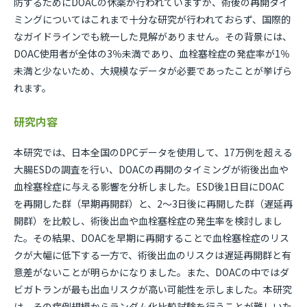
防するためにDOACの休薬が行われていますが、術後の再開タイ
ミングについてはこれまで十分な研究が行われておらず、国際的
なガイドラインでも統一した見解がありません。その背景には、
DOAC使用者が全体の3％未満であり、血栓塞栓症の発症率が1％
未満と少ないため、大規模なデータが必要であったことが挙げら
れます。
研究内容
本研究では、日本全国のDPCデータを使用して、17万例を超える
大腸ESDの調査を行い、DOACの再開のタイミングが術後出血や
血栓塞栓症に与える影響を分析しました。ESD後1日目にDOAC
を再開した群（早期再開群）と、2～3日後に再開した群（遅延再
開群）を比較し、術後出血や血栓塞栓症の発生率を検討しまし
た。その結果、DOACを早期に再開することで血栓塞栓症のリス
クが大幅に低下する一方で、術後出血のリスクは遅延再開群と有
意差がないことが明らかになりました。また、DOACの中ではダ
ビガトランが最も出血リスクが高い可能性を示しました。本研究
は、その症例規模からランダム化比較試験を行うことが難しいた