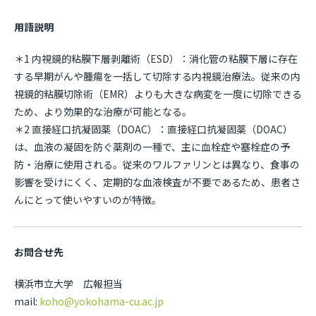
用語説明
＊1 内視鏡的粘膜下層剥離術（ESD）：消化管の粘膜下層に存在
する早期がんや腫瘍を一括して切除する内視鏡治療法。従来の内
視鏡的粘膜切除術（EMR）よりも大きな病変を一度に切除できる
ため、より効果的な治療が可能となる。
＊2 直接経口抗凝固薬（DOAC）：直接経口抗凝固薬（DOAC）
は、血液の凝固を防ぐ薬剤の一種で、主に血栓症や塞栓症の予
防・治療に使用される。従来のワルファリンとは異なり、食事の
影響を受けにくく、定期的な血液検査が不要であるため、患者さ
んにとって使いやすいのが特徴。
お問合せ先
横浜市立大学 広報担当
mail:
koho@yokohama-cu.ac.jp