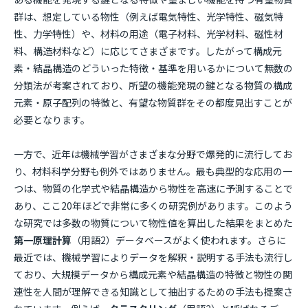
群は、想定している物性（例えば電気特性、光学特性、磁気特
性、力学特性）や、材料の用途（電子材料、光学材料、磁性材
料、構造材料など）に応じてさまざまです。したがって構成元
素・結晶構造のどういった特徴・基準を用いるかについて無数の
分類法が考案されており、所望の機能発現の鍵となる物質の構成
元素・原子配列の特徴と、有望な物質群をその都度見出すことが
必要となります。
一方で、近年は機械学習がさまざまな分野で爆発的に流行してお
り、材料科学分野も例外ではありません。最も典型的な応用の一
つは、物質の化学式や結晶構造から物性を高速に予測することで
あり、ここ20年ほどで非常に多くの研究例があります。このよう
な研究では多数の物質について物性値を算出した結果をまとめた
第一原理計算
（用語2）データベースがよく使われます。さらに
最近では、機械学習によりデータを解釈・説明する手法も流行し
ており、大規模データから構成元素や結晶構造の特徴と物性の関
連性を人間が理解できる知識として抽出するための手法も提案さ