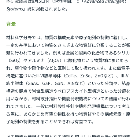
本研究成果は8月5日付（現地時間）で「
Advanced Intelligent
Systems
」誌に掲載されました。
背景
材料科学分野では、物質の構成元素や原子配列の特徴に着目し、
一定の基準において物質をさまざまな物質群に分類することが頻
繁に行われてきました。例えば金属と酸素の化合物であるシリカ
（SiO
）やアルミナ（Al
O
）は酸化物という物質群にまとめら
2
2
3
れ、窒化物や硫化物などと区別して取り扱われます。また価電子
構造に基づいたII-VI族半導体（CdTe、ZnSe、ZnOなど）、III-V
族半導体（GaAs、GaP、GaN、AlNなど）といった分類や、結晶
構造の観点で岩塩型構造やペロブスカイト型構造といった分類を
用いながら、材料設計指針や機能発現機構についての議論が行わ
れてきました。一般に材料設計指針や機能発現機構について考え
る際に、あらかじめ有望な物性を持つ物質群やその構成元素・原
子配列の特徴を知ることができれば有益です。
ある機能を発現する鍵となる特徴や望ましい機能を持つ有望物質