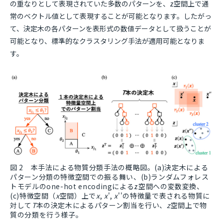
の重なりとして表現されていた多数のパターンを、z空間上で通
常のベクトル値として表現することが可能となります。したがっ
て、決定木の各パターンを表形式の数値データとして扱うことが
可能となり、標準的なクラスタリング手法が適用可能となりま
す。
図 2 本手法による物質分類手法の概略図。(a)決定木による
パターン分類の特徴空間での振る舞い、(b)ランダムフォレス
トモデルのone-hot encodingによるz空間への変数変換、
(c)特徴空間（
x
空間）上で
x
,
x
',
x
''の特徴量で表される物質に
対して
T
本の決定木によるパターン割当を行い、
z
空間上で物
質の分類を行う様子。