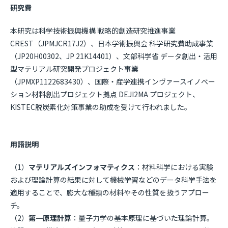
研究費
本研究は科学技術振興機構 戦略的創造研究推進事業
CREST（JPMJCR17J2）、日本学術振興会 科学研究費助成事業
（JP20H00302、JP 21K14401）、文部科学省 データ創出・活用
型マテリアル研究開発プロジェクト事業
（JPMXP1122683430）、国際・産学連携インヴァースイノベー
ション材料創出プロジェクト拠点 DEJI2MA プロジェクト、
KISTEC脱炭素化対策事業の助成を受けて行われました。
用語説明
（1）
マテリアルズインフォマティクス
：材料科学における実験
および理論計算の結果に対して機械学習などのデータ科学手法を
適用することで、膨大な種類の材料やその性質を扱うアプロー
チ。
（2）
第一原理計算
：量子力学の基本原理に基づいた理論計算。