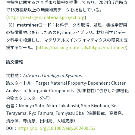
や特性に関するさまざまな情報を提供しており、2024年7月時点
で15万種類以上の無機物質データを掲載している。
(
https://next-gen.materialsproject.org
)
（8）
matminerコード
：材料データの取得、処理、機械学習用
の特徴量抽出を行うためのPythonライブラリ。材料科学とデー
タ科学を橋渡しし、マテリアルズインフォマティクスの研究を支
援するツール。(
https://hackingmaterials.lbl.gov/matminer/
)
論文情報
掲載誌：
Advanced Intelligent Systems
論文タイトル：Target Material Property-Dependent Cluster
Analysis of Inorganic Compounds（対象物性に依存した無機化
合物のクラスター分析）
著者：Nobuya Sato, Akira Takahashi, Shin Kiyohara, Kei
Terayama, Ryo Tamura, Fumiyasu Oba（佐藤暢哉、高橋亮、
清原慎、寺山慧、田村亮、大場史康）
DOI：
https://doi.org/10.1002/aisy.202400253