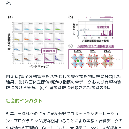
た。
図 3 (a)電子系誘電率を基準として酸化物を物質群に分類した
結果、(b)八面体型配位構造の指標の全データおよび有望物質
群における分布、(c)有望物質群に分類された物質の例。
社会的インパクト
近年、材料科学のさまざまな分野でロボットやシミュレーショ
ン・プログラミング技術を用いることにより実験・計算データの
生成効率が飛躍的に向上しており、大規模データベースが続々と