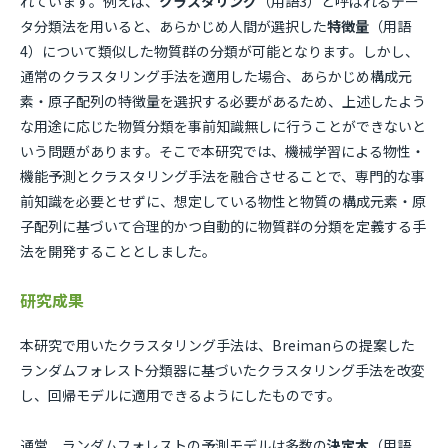
れています。例えば、
クラスタリング
（用語3）と呼ばれるデー
タ分類法を用いると、あらかじめ人間が選択した
特徴量
（用語
4）について類似した物質群の分類が可能となります。しかし、
通常のクラスタリング手法を適用した場合、あらかじめ構成元
素・原子配列の特徴量を選択する必要があるため、上述したよう
な用途に応じた物質分類を事前知識無しに行うことができないと
いう問題があります。そこで本研究では、機械学習による物性・
機能予測とクラスタリング手法を融合させることで、専門的な事
前知識を必要とせずに、想定している物性と物質の構成元素・原
子配列に基づいて合理的かつ自動的に物質群の分類を定義する手
法を開発することとしました。
研究成果
本研究で用いたクラスタリング手法は、Breimanらの提案した
ランダムフォレスト分類器に基づいたクラスタリング手法を改変
し、回帰モデルに適用できるようにしたものです。
通常、ランダムフォレストの予測モデルは多数の
決定木
（用語