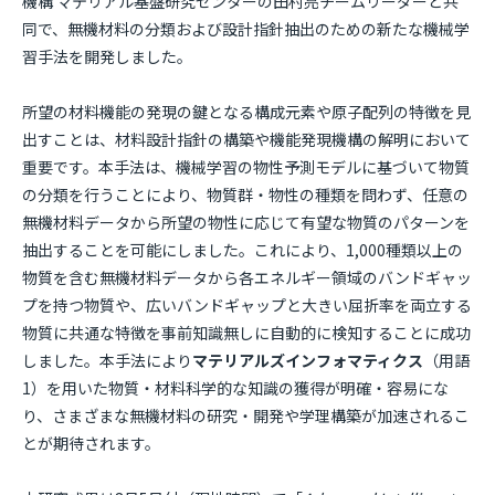
機構 マテリアル基盤研究センターの田村亮チームリーダーと共
同で、無機材料の分類および設計指針抽出のための新たな機械学
習手法を開発しました。
所望の材料機能の発現の鍵となる構成元素や原子配列の特徴を見
出すことは、材料設計指針の構築や機能発現機構の解明において
重要です。本手法は、機械学習の物性予測モデルに基づいて物質
の分類を行うことにより、物質群・物性の種類を問わず、任意の
無機材料データから所望の物性に応じて有望な物質のパターンを
抽出することを可能にしました。これにより、1,000種類以上の
物質を含む無機材料データから各エネルギー領域のバンドギャッ
プを持つ物質や、広いバンドギャップと大きい屈折率を両立する
物質に共通な特徴を事前知識無しに自動的に検知することに成功
しました。本手法により
マテリアルズインフォマティクス
（用語
1）を用いた物質・材料科学的な知識の獲得が明確・容易にな
り、さまざまな無機材料の研究・開発や学理構築が加速されるこ
とが期待されます。