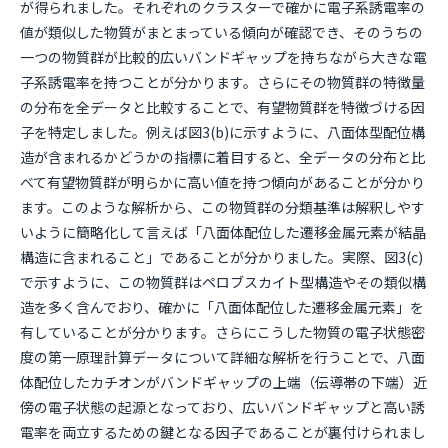
が得られました。それぞれのクラスターで確かに電子系誘電率の
値が類似した物質がまとまっている傾向が確認でき、そのうちの
一つの物質群が比較的広いバンドギャップを持ちながら大きな電
子系誘電率を持つことが分かります。さらにその物質群の特徴量
の分布を全データと比較することで、有望物質群を特徴づける因
子を特定しました。例えば図3(b)に示すように、八面体型配位構
造が含まれるかどうかの指標に着目すると、全データの分布と比
べて有望物質群が明らかに高い値を持つ傾向があることが分かり
ます。このような解析から、この物質群の分類基準は解釈しやす
いように簡略化して言えば「八面体配位した遷移金属元素が結晶
構造に含まれること」であることが分かりました。実際、図3(c)
で示すように、この物質群はペロブスカイト型構造やその類似構
造を多く含んでおり、確かに「八面体配位した遷移金属元素」を
有していることが分かります。さらにこうした物質の電子状態密
度の第一原理計算データについて詳細な解析を行うことで、八面
体配位したカチオンがバンドギャップの上端（伝導帯の下端）近
傍の電子状態の起源となっており、広いバンドギャップと高い誘
電率を両立するための鍵となる因子であることが裏付けられまし