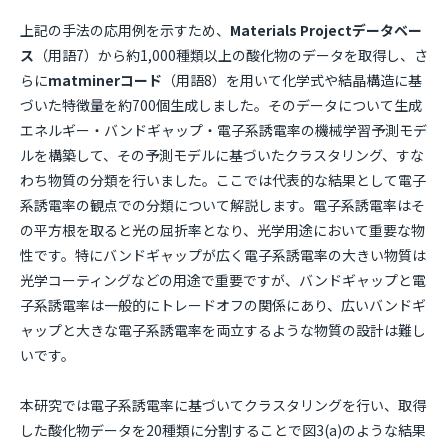
上記の手法の応用例を示すため、
Materials Projectデータベー
ス
（用語7）から約1,000種類以上の酸化物のデータを取得し、さ
らに
matminerコード
（用語8）を用いて化学式や結晶構造に基
づいた特徴量を約700個生成しました。そのデータについて生成
エネルギー・バンドギャップ・電子系誘電率の機械学習予測モデ
ルを構築して、その予測モデルに基づいたクラスタリング、すな
わち物質の分類を行いました。ここでは代表的な結果として電子
系誘電率の観点での分類について解説します。電子系誘電率はそ
の平方根を取ると光の屈折率となり、光学用途において重要な物
性です。特にバンドギャップが広く電子系誘電率の大きい物質は
光学コーティングなどの用途で重要ですが、バンドギャップと電
子系誘電率は一般的にトレードオフの関係にあり、広いバンドギ
ャップと大きな電子系誘電率を両立するような物質の設計は難し
いです。
本研究では電子系誘電率に基づいてクラスタリングを行い、取得
した酸化物データを20種類に分割することで図3(a)のような結果