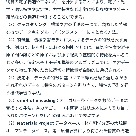
物質の電子構造やエネルギーを計算することにより、電子・光
学・磁気特性や安定性、力学特性など非常に多様な物性や分子・
結晶などの構造を予測することができる。
（3）
クラスタリング
：機械学習の手法の一つで、類似した特徴
を持つデータ点をグループ（クラスター）にまとめる方法。
（4）
特徴量
：機械学習モデルに入力するデータの特徴を表す属
性。例えば、材料科学における物性予測では、電気陰性度や近接
原子間距離などの原子および原子配列の基礎的な特徴を用いるこ
とが多い。決定木予測モデル構築のアルゴリズムでは、学習デー
タから物性予測のために適切な特徴量が自動的に選択される。
（5）
決定木
：データの特徴に基づいて不等式を繰り返しながら
それぞれのデータに特性のパターンを割り当て、特性の予測を行
う機械学習の手法。
（6）
one-hot encoding
：カテゴリー型データを数値データに
変換する手法。各カテゴリー（本研究では決定木により割り当て
られたパターン）を0と1の組み合わせで表現する。
（7）
Materials Project データベース
：材料科学分野の大規模
オープンデータベース。第一原理計算により得られた物質の構造