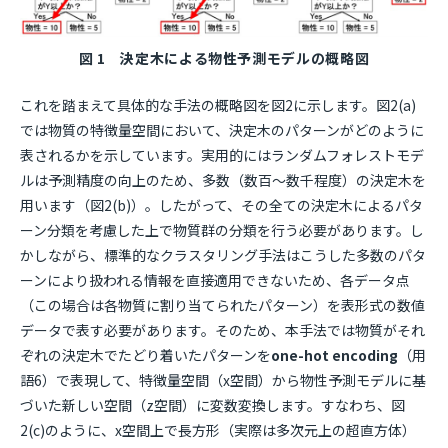
図 1 決定木による物性予測モデルの概略図
これを踏まえて具体的な手法の概略図を図2に示します。図2(a)
では物質の特徴量空間において、決定木のパターンがどのように
表されるかを示しています。実用的にはランダムフォレストモデ
ルは予測精度の向上のため、多数（数百〜数千程度）の決定木を
用います（図2(b)）。したがって、その全ての決定木によるパタ
ーン分類を考慮した上で物質群の分類を行う必要があります。し
かしながら、標準的なクラスタリング手法はこうした多数のパタ
ーンにより扱われる情報を直接適用できないため、各データ点
（この場合は各物質に割り当てられたパターン）を表形式の数値
データで表す必要があります。そのため、本手法では物質がそれ
ぞれの決定木でたどり着いたパターンを
one-hot encoding
（用
語6）で表現して、特徴量空間（x空間）から物性予測モデルに基
づいた新しい空間（z空間）に変数変換します。すなわち、図
2(c)のように、x空間上で長方形（実際は多次元上の超直方体）