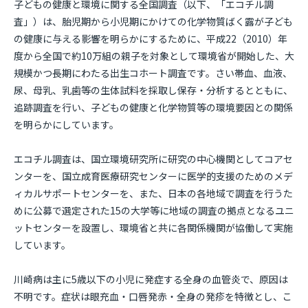
子どもの健康と環境に関する全国調査（以下、「エコチル調
査」）は、胎児期から小児期にかけての化学物質ばく露が子ども
の健康に与える影響を明らかにするために、平成22（2010）年
度から全国で約10万組の親子を対象として環境省が開始した、大
規模かつ長期にわたる出生コホート調査です。さい帯血、血液、
尿、母乳、乳歯等の生体試料を採取し保存・分析するとともに、
追跡調査を行い、子どもの健康と化学物質等の環境要因との関係
を明らかにしています。
エコチル調査は、国立環境研究所に研究の中心機関としてコアセ
ンターを、国立成育医療研究センターに医学的支援のためのメデ
ィカルサポートセンターを、また、日本の各地域で調査を行うた
めに公募で選定された15の大学等に地域の調査の拠点となるユニ
ットセンターを設置し、環境省と共に各関係機関が協働して実施
しています。
川崎病は主に5歳以下の小児に発症する全身の血管炎で、原因は
不明です。症状は眼充血・口唇発赤・全身の発疹を特徴とし、こ