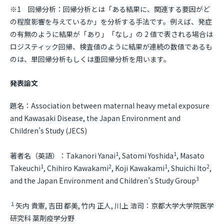
※1 回帰分析：回帰分析とは「ある結果に、関連する要因がど
の程度影響を与えているか」を分析する手法です。例えば、発症
の有無のように結果が「あり」「なし」の 2 値で表される場合は
ロジスティック回帰、検査値のように結果が連続の数値であるも
のは、単回帰分析もしくは重回帰分析を用います。
発表論文
題名：Association between maternal heavy metal exposure
and Kawasaki Disease, the Japan Environment and
Children’s Study (JECS)
1
1
著者名（英語）：Takanori Yanai
, Satomi Yoshida
, Masato
1
2
1
2
Takeuchi
, Chihiro Kawakami
, Koji Kawakami
, Shuichi Ito
,
3
and the Japan Environment and Children’s Study Group
１
矢内 貴憲, 吉田 都美, 竹内 正人, 川上 浩司：京都⼤学⼤学院医学
研究科 薬剤疫学分野