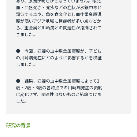
あり、原因が明らかとなっていません。眼充
血・口唇発赤・発疹などの症状が水銀中毒と
類似する点や、魚を食文化とし血中重金属濃
度が高いアジア地域に発症者が多い点などか
ら、重金属と川崎病との関連性が指摘されて
きました。
● 今回、妊婦の⾎中重⾦属濃度が、子ども
の川崎病発症にどのように影響するかを検証
しました。
● 結果、妊婦の⾎中重⾦属濃度によって1
歳・2歳・3歳の各時点での川崎病発症の頻度
は変化せず、関連性はないものと結論づけま
した。
研究の背景