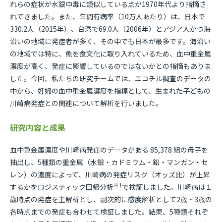
れらの症状が水銀中毒に類似している点が1970年代より指摘さ
れてきました。また、年間有病率（10万人あたり）は、日本で
330.2人（2015年）、台湾で69.0人（2006年）とアジア人かつ海
沿いの地域に発症者が多く、その中でも日本が最多です。海沿い
の地域では特に、魚を食文化に取り入れているため、血中重金属
濃度が高く、発症に影響しているのではないかとの指摘もありま
した。今回、私たちの研究チームでは、エコチル調査のデータの
中から、妊婦の⾎中重⾦属濃度を指標として、⽣まれた⼦どもの
川崎病発症との関連について解析を⾏いました。
研究内容と成果
血中重金属濃度や川崎病発症のデータがある 85,378 組の母子を
抽出し、5種類の重金属（水銀・カドミウム・鉛・マンガン・セ
レン）の濃度によって、川崎病の発症リスク（オッズ比）が上昇
※1
するかをロジスティック回帰分析
で検証しました。川崎病は１
歳時点の発症を主解析とし、副次的に感度解析として2歳・3歳の
各時点までの発症も合わせて検証しました。結果、5種類それぞ