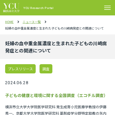
YCU Research Portal
HOME
ニュース一覧
妊婦の⾎中重⾦属濃度と⽣まれた⼦どもの川崎病発症との関連について
妊婦の⾎中重⾦属濃度と⽣まれた⼦どもの川崎病
発症との関連について
プレスリリース
調査
2024.06.28
子どもの健康と環境に関する全国調査（エコチル調査）
横浜市⽴⼤学⼤学院医学研究科 発⽣成育⼩児医療学教授の伊藤
秀⼀、京都⼤学大学院医学研究科 薬剤疫学分野特定助教の矢内