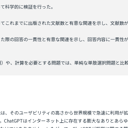
ついて科学的に検証を行った。
においてこれまでに出版された文献数と有意な関連を示し、文献数
出題した際の回答の一貫性と有意な関連を示し、回答内容に一貫性
題）や、計算を必要とする問題では、単純な単肢選択問題と比
知能は、そのユーザビリティの高さから世界規模で急速に利用が拡大
。ChatGPTはインターネット上に存在する膨大なありとあら