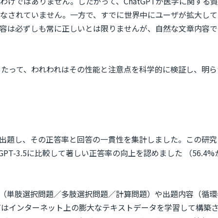
わけではありません。したがって、ChatGPTが医学に関する
なされていません。一方で、すでに世界中にユーザが拡大しており
回答内容は必ずしも常に正しいとは限りませんが、自然な文章内容
にあたって、われわれはその性能と注意点を科学的に検証し、明
に出題し、その正答率と回答の一貫性を集計しました。この研究にはC
GPT-3.5に比較して著しい正答率の向上を認めました （56.
（単肢選択問題／多肢選択問題／計算問題）や出題内容（循環
GPTはインターネット上の膨大なテキストデータを学習して構