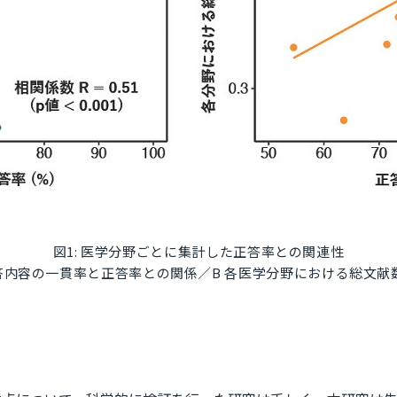
図1: 医学分野ごとに集計した正答率との関連性
回答内容の一貫率と正答率との関係／B 各医学分野における総文献