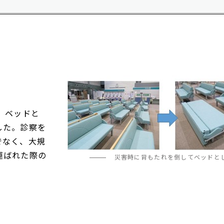
と寄附者への感謝の言葉_
性下痢
澤美津希さん
断法の
療法の
奨学金受給者の派遣体験談
と寄附者への感謝の言葉_
飯田 紀香さん
、ベッドと
学生ボランティア団体
「one by ONE」から寄附
した。診察を
者の皆様へ感謝の言葉
でなく、大規
運ばれた際の
災害時に背もたれを倒してベッドと
生協の食堂や購買部に消毒
液スタンドを設置しました
総合体育館の舞台機構を更