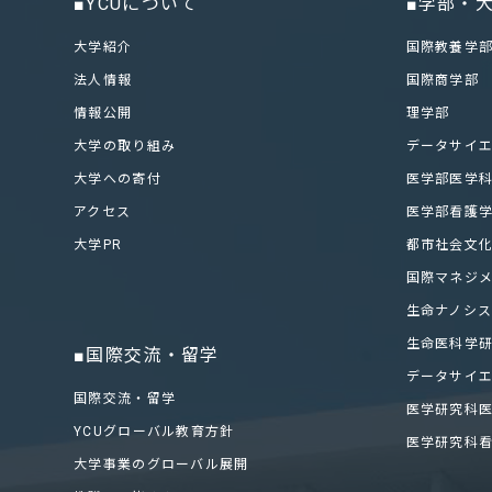
■YCUについて
■学部・
大学紹介
国際教養学
法人情報
国際商学部
情報公開
理学部
大学の取り組み
データサイ
大学への寄付
医学部医学
アクセス
医学部看護
大学PR
都市社会文
国際マネジ
生命ナノシ
生命医科学
■国際交流・留学
データサイ
国際交流・留学
医学研究科
YCUグローバル教育方針
医学研究科
大学事業のグローバル展開