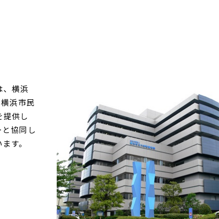
ご支援
は、横浜
附属市民総合医療センター
100
寄附の
へのご支援
附のお
の横浜市民
を提供し
YCU
感謝の
ーと協同し
木原生物学研究所へのご支
のご支
います。
援
顕彰制
YCU
章
先端医科学研究センターへ
ター募
のご支援
かもめプロジェクト（遺贈
紺綬褒
お礼と
を活用した研究プロジェク
YCU