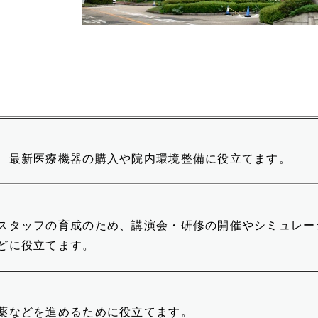
学術情報センター（図書
ト）
館）へのご支援
顕彰制
IEL
税制上
附属病
した
ジュニア世界オリエンテー
大学支援（募集停止中）
リング選手権に出場！（オ
横浜市
遺贈の
リエンテーリング部 美濃
名録
糖尿病
部 駿）
治療へ
学生支
いたト
遺贈に
寄附者
リサー
、最新医療機器の購入や院内環境整備に役立てます。
チアリーダー部世界大会で
準優勝！
YCU
お願い
難治性
kB経
スタッフの育成のため、講演会・研修の開催やシミュレー
奨学金受給者の留学体験談
経原発
どに役立てます。
と寄附者への感謝の言葉_
開発に
YCU
木田晴菜さん
ショナ
薬などを進めるために役立てます。
奨学金受給者の留学体験談
難治性