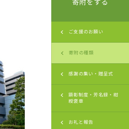
寄附をする
のお願い
ご支援のお願い
周年記念事業へのご寄
種類
寄附の種類
願い
留学サポート奨学金へ
集い・贈呈式
感謝の集い・贈呈式
援
度・芳名録・紺綬褒
顕彰制度・芳名録・紺
シミュレーションセン
綬褒章
金
章について
報告
お礼と報告
修学支援募金