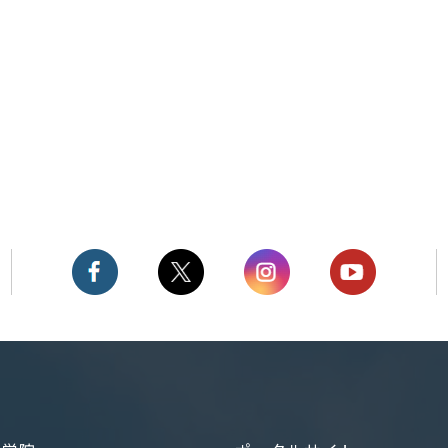
新しました
舞岡キャンパス（木原生物
学研究所）のトラクター購
入
血管内
しまし
製氷機