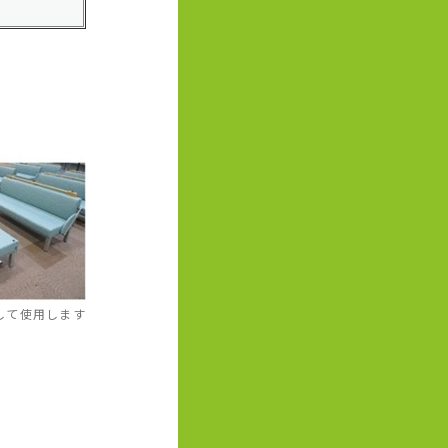
性/便秘症の新規診
開発および革新的治
開発
して使用します