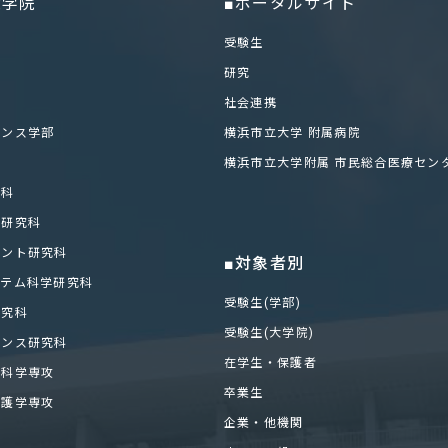
大学院
■ポータルサイト
部
受験生
研究
社会連携
エンス学部
横浜市立大学 附属病院
科
横浜市立大学附属 市民総合医療セン
学科
化研究科
メント研究科
■対象者別
ステム科学研究科
受験生(学部)
研究科
受験生(大学院)
エンス研究科
在学生・保護者
医科学専攻
卒業生
看護学専攻
企業・他機関