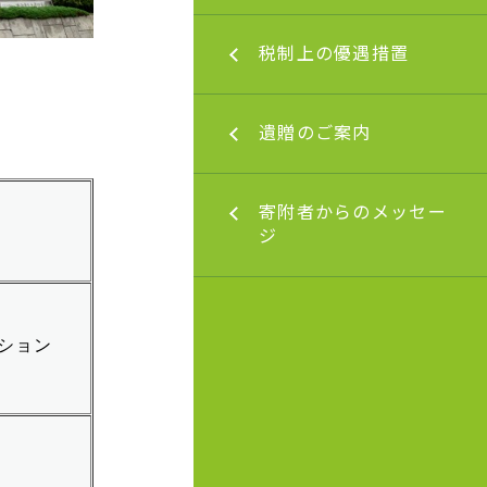
度
TS受験料補助を行いま
の優遇措置
税制上の優遇措置
院へのご支援
立大学基金 寄附者芳
ご案内
遺贈のご案内
に挑む！ 糖尿病根本
向けたヒト膵島を用
援（募集停止中）
ランスレーショナル
よるご寄附の流れ
からのメッセージ
寄附者からのメッセー
チ
ジ
100募金へのご支援の
脳腫瘍に挑む！ NF-
路を標的とした中枢神
ション
悪性リンパ腫治療法
向けたトランスレー
研究支援基金
ル研究
下痢に挑む！ 胆汁酸