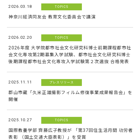
2026.03.18
TOPICS
神奈川経済同友会 教育文化委員会で講演
2026.02.20
TOPICS
2026年度 大学院都市社会文化研究科博士前期課程都市社
会文化専攻第2期募集入学試験、都市社会文化研究科博士
後期課程都市社会文化専攻入学試験第２次選抜 合格発表
2025.11.11
プレスリリース
郡山市蔵「久米正雄撮影フィルム修復事業成果報告会」を
開催
2025.10.27
TOPICS
国際教養学部 齊藤広子教授が 「第37回住生活月間 功労者
表彰 （国土交通大臣表彰）」を受賞