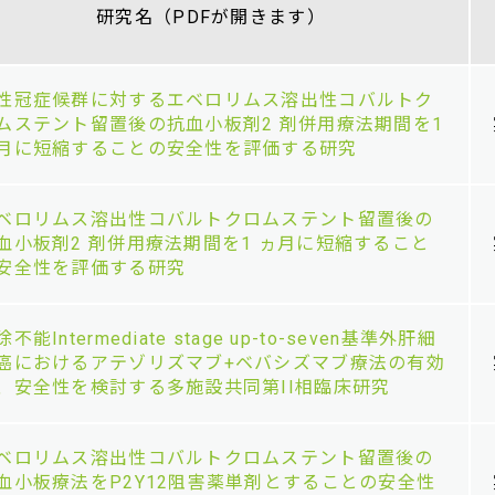
人を対
（WE
研究名（PDFが開きます）
医学系
録
医学系
性冠症候群に対するエベロリムス溶出性コバルトク
診療に関わる臨床倫理申請
開につ
ムステント留置後の抗血小板剤2 剤併用療法期間を1
について（附属病院）（学
センタ
月に短縮することの安全性を評価する研究
内専用）
れた方
ベロリムス溶出性コバルトクロムステント留置後の
血小板剤2 剤併用療法期間を1 ヵ月に短縮すること
安全性を評価する研究
不能Intermediate stage up-to-seven基準外肝細
癌におけるアテゾリズマブ+ベバシズマブ療法の有効
、安全性を検討する多施設共同第II相臨床研究
ベロリムス溶出性コバルトクロムステント留置後の
血小板療法をP2Y12阻害薬単剤とすることの安全性