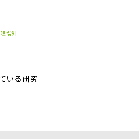
医学系研究に関する情報公
倫理委
開について（附属病院にて
研究に参加された方）
「学会
利益相
倫理指針
録事業
有害事象に関する情報
研究機
報の提
利益相
動物実
開（市
内専用
規程等
ー）
ヒトゲノム・遺伝子研究等
倫理委員会（学内専用）
ている研究
医学研
「学会
録事業
モニタリング（学内専用）
研究機
報の提
市民総
開（附
人を対象とする生命科学・
倫理委
医学系研究倫理委員会（学
内専用）
倫理審