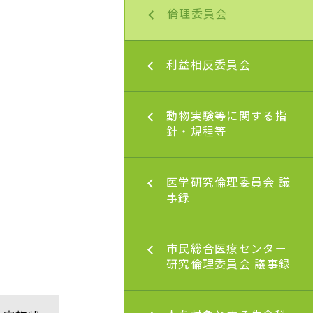
員会
倫理委員会
等のデータベース登
反委員会
利益相反委員会
の参加」及び「他の
関への既存試料・情
供」に関する情報公
反委員会規程等〈学
験等に関する指針・
動物実験等に関する指
民総合医療センタ
〉
針・規程等
究倫理委員会 議事録
医学研究倫理委員会 議
等のデータベース登
事録
の参加」及び「他の
関への既存試料・情
供」に関する情報公
合医療センター研究
市民総合医療センター
属病院）
員会 議事録
研究倫理委員会 議事録
査申請システム