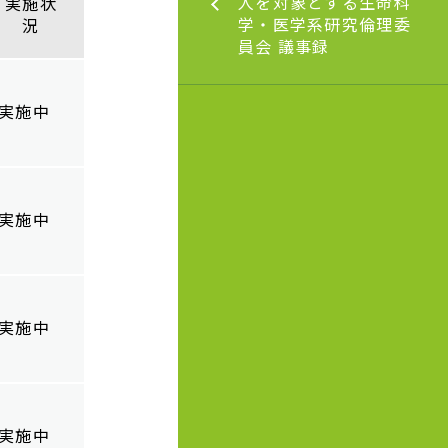
象とする生命科学・
人を対象とする生命科
実施状
Bシステム）
研究倫理委員会 議事
学・医学系研究倫理委
況
員会 議事録
研究に関する情報公
いて（市民総合医療
実施中
ーにて研究に参加さ
）
実施中
実施中
実施中