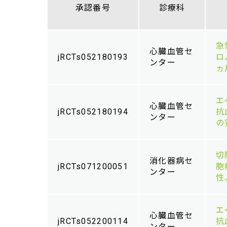
承認番号
診療科
急
心臓血管セ
jRCTs052180193
ロ
ンター
ヵ
エ
心臓血管セ
jRCTs052180194
抗
ンター
の
切除
消化器病セ
jRCTs071200051
胞
ンター
性
エ
心臓血管セ
jRCTs052200114
抗
ンター