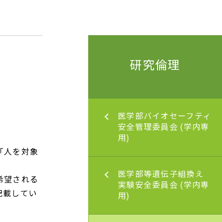
研究倫理
バイオセーフティ安
医学部バイオセーフティ
委員会 (学内専用)
安全管理委員会 (学内専
用)
「人を対象
等遺伝子組換え実験
医学部等遺伝子組換え
希望される
員会 (学内専用)
実験安全委員会 (学内専
記載してい
用)