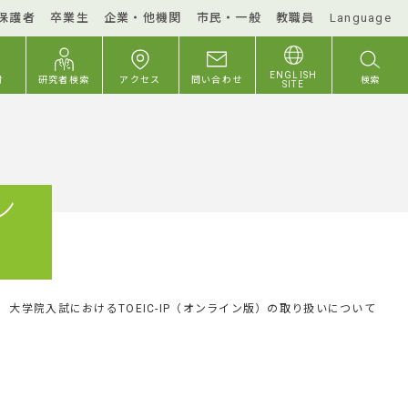
保護者
卒業生
企業・他機関
市民・一般
教職員
Language
ENGLISH
付
研究者検索
アクセス
問い合わせ
検索
SITE
ン
大学院入試におけるTOEIC-IP（オンライン版）の取り扱いについて