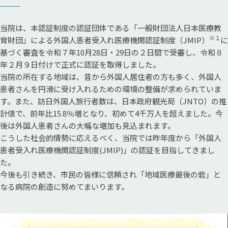
当院は、本認証制度の認証団体である「一般財団法人日本医療教
※１
育財団」による
外国人患者受入れ医療機関認証制度（JMIP）
に
基づく審査を令和７年10月28日・29日の２日間で受審し、
令和８
年２月９日
付けで正式に認証を取得しました。
当院の所在する地域は、昔から外国人居住者の方も多く、外国人
患者さんを円滑に受け入れるための環境の整備が求められていま
す。また、訪日外国人旅行者数は、日本政府観光局（JNTO）の推
計値で、前年比15.8％増となり、初めて4千万人を超えました。今
後は外国人患者さんの大幅な増加も見込まれます。
こうした社会的情勢に応えるべく、当院では昨年度から「外国人
患者受入れ医療機関認証制度(JMIP)」の認証を目指してきまし
た。
今後も引き続き、市民の皆様に信頼され「地域医療最後の砦」と
なる病院の創造に努めてまいります。