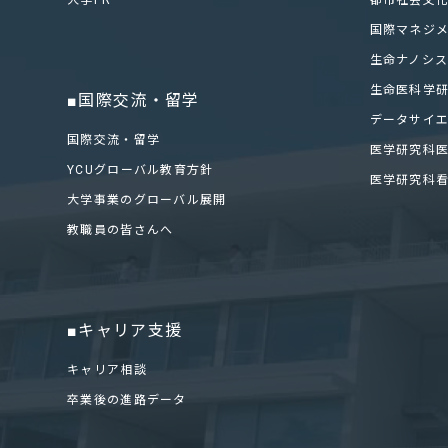
大学PR
都市社会文
国際マネジ
生命ナノシ
生命医科学
■国際交流・留学
データサイ
国際交流・留学
医学研究科
YCUグローバル教育方針
医学研究科
大学事業のグローバル展開
教職員の皆さんへ
■キャリア支援
キャリア相談
卒業後の進路データ