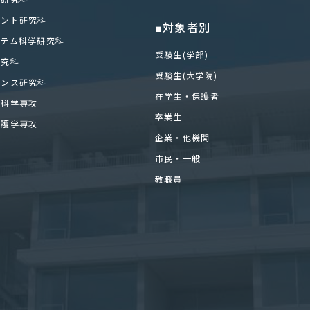
化研究科
メント研究科
■対象者別
ステム科学研究科
受験生(学部)
研究科
受験生(大学院)
エンス研究科
在学生・保護者
医科学専攻
卒業生
看護学専攻
企業・他機関
市民・一般
教職員