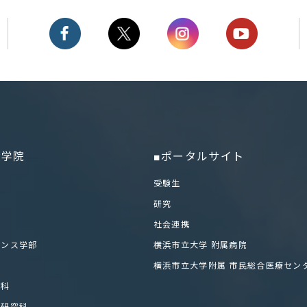
学位申
大学院
■ポータルサイト
部
受験生
研究
社会連携
エンス学部
横浜市立大学 附属病院
科
横浜市立大学附属 市民総合医療セン
学科