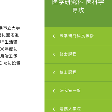
医学研究科 医科学
専攻
浜市立大学
践に至る道
究科長挨拶
医学研究科長挨拶
""生活習
08年度に
程
修士課程
2月竣工予
らたに設置
程
博士課程
一覧
研究室一覧
学院
連携大学院