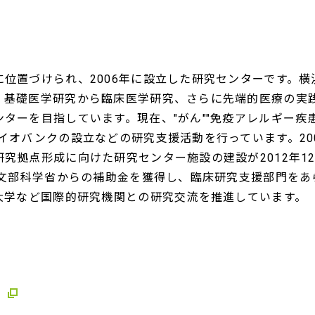
位置づけられ、2006年に設立した研究センターです。横
、基礎医学研究から臨床医学研究、さらに先端的医療の実
医学研
ターを目指しています。現在、"がん""免疫アレルギー疾患
イオバンクの設立などの研究支援活動を行っています。20
修士課
究拠点形成に向けた研究センター施設の建設が2012年1
も文部科学省からの補助金を獲得し、臨床研究支援部門をあ
大学など国際的研究機関との研究交流を推進しています。
博士課
研究室
ト
連携大