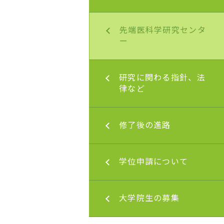
科学研究センター
先端医科学研究センタ
ー
関わる指針、法律な
研究に関わる指針、法
律など
の進路
修了後の進路
請について
学位申請について
年度 博士課程 優秀論
生の募集
大学院生の募集
ついて