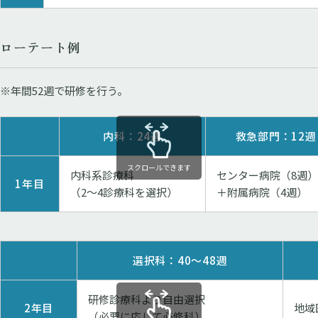
ローテート例
※年間52週で研修を行う。
内科：24週
救急部門：12週
スクロールできます
内科系診療科
センター病院（8週）
1年目
（2〜4診療科を選択）
＋附属病院（4週）
選択科：40〜48週
研修診療科より自由選択
2年目
地域
（必要に応じて必修科）