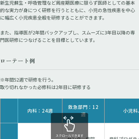
新生児蘇生・呼吸管理など周産期医療に限らず医師としての基本
的な実力が身につく研修を行うとともに、小児の急性疾患を中心
に幅広く小児疾患全般を研修することができます。
また、指導医が2年間バックアップし、スムーズに3年目以降の専
門医研修につなげることを目標としています。
ローテート例
※年間52週で研修を行う。
取り切れなかった必修科は2年目に研修する
救急部門：12
内科：24週
小児科
週
スクロールできます
センター病院
産科プログラ