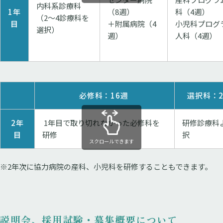
内科系診療科
1年
（8週）
科（4週）
（2〜4診療科を
目
＋附属病院（4
小児科プログ
選択）
週）
人科（4週）
必修科：16週
選択科：2
2年
1年目で取り切れなかった必修科を
研修診療科
目
研修
択
スクロールできます
※2年次に協力病院の産科、小児科を研修することもできます。
説明会、採用試験・募集概要について