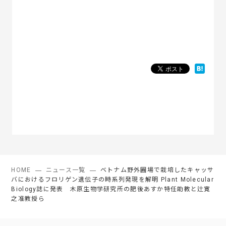
HOME
ニュース一覧
ベトナム野外圃場で栽培したキャッサ
バにおけるフロリゲン遺伝子の時系列発現を解明 Plant Molecular
Biology誌に発表 木原生物学研究所の肥後あすか特任助教と辻寛
之准教授ら