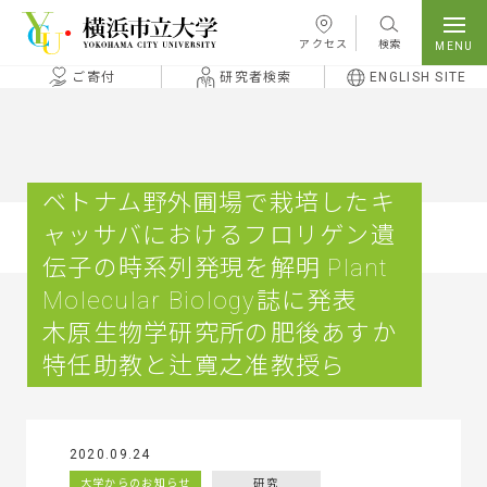
本文へ移動
アクセス
検索
ご寄付
研究者検索
ENGLISH SITE
ベトナム野外圃場で栽培したキ
ャッサバにおけるフロリゲン遺
伝子の時系列発現を解明 Plant
Molecular Biology誌に発表
木原生物学研究所の肥後あすか
特任助教と辻寛之准教授ら
2020.09.24
大学からのお知らせ
研究