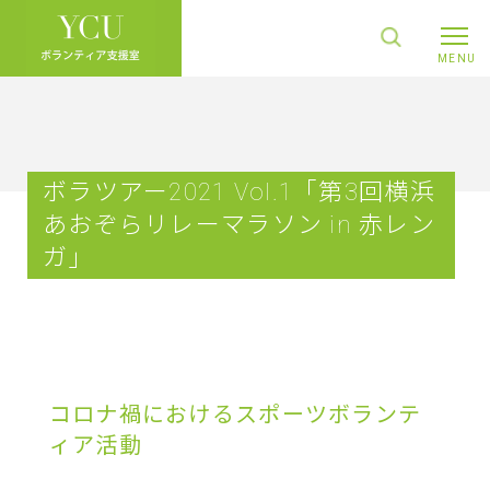
ボラツアー2021 Vol.1「第3回横浜
あおぞらリレーマラソン in 赤レン
ガ」
コロナ禍におけるスポーツボランテ
ィア活動