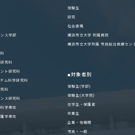
部
受験生
研究
社会連携
エンス学部
横浜市立大学 附属病院
科
横浜市立大学附属 市民総合医療セン
学科
化研究科
メント研究科
■対象者別
ステム科学研究科
受験生(学部)
研究科
受験生(大学院)
エンス研究科
在学生・保護者
医科学専攻
卒業生
看護学専攻
企業・他機関
市民・一般