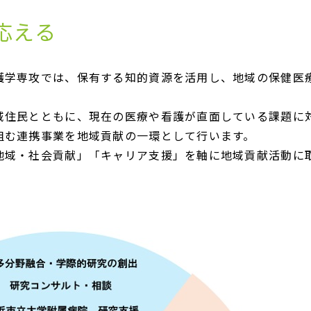
応える
開催予
護学専攻では、保有する知的資源を活用し、地域の保健医
域住民とともに、現在の医療や看護が直面している課題に
組む連携事業を地域貢献の一環として行います。
地域貢
地域・社会貢献」「キャリア支援」を軸に地域貢献活動に
最新の
活動
保健師
導者講
過去の
活動
YCU
センタ