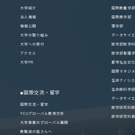
大学紹介
国際教養学
法人情報
国際商学部
情報公開
理学部
大学の取り組み
データサイ
大学への寄付
医学部医学
アクセス
医学部看護
大学PR
都市社会文
国際マネジ
生命ナノシ
生命医科学
■国際交流・留学
データサイ
国際交流・留学
医学研究科
YCUグローバル教育方針
医学研究科
大学事業のグローバル展開
教職員の皆さんへ