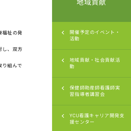
地域貢献
定のイベント・活動
開催予定のイベント・
療福祉の発
活動
対し、双方
献・社会貢献活動
地域貢献・社会貢献活
取り組んで
動
地域貢献・社会貢献
助産師看護師実習指
保健師助産師看護師実
習会
習指導者講習会
地域貢献・社会貢献
看護キャリア開発支援
YCU看護キャリア開発支
ー
援センター