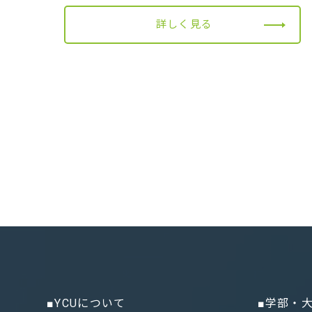
詳しく見る
■YCUについて
■学部・