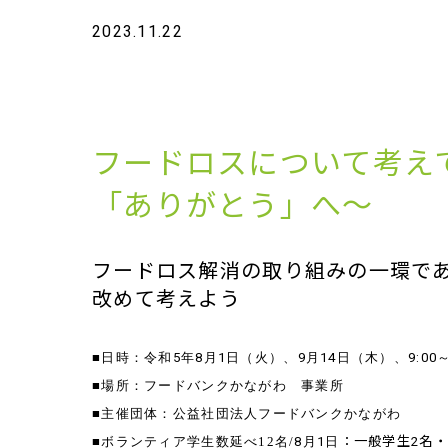
2023.11.22
フードロスについて考え
「ありがとう」へ～
フードロス解消の取り組みの一環で
改めて考えよう
■日時：令和
5
年
8
月
1
日（火）、
9
月
14
日（木）、
9:00
■場所：フードバンクかながわ 事業所
■主催団体：公益社団法人フードバンクかながわ
■ボランティア学生数延べ12名/
8
月
1
日
：一般学生2名・Vo