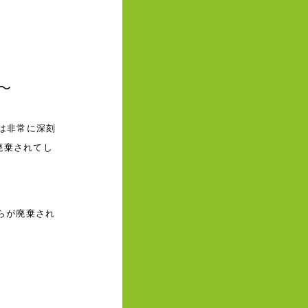
～
は非常に深刻
廃棄されてし
らが廃棄され