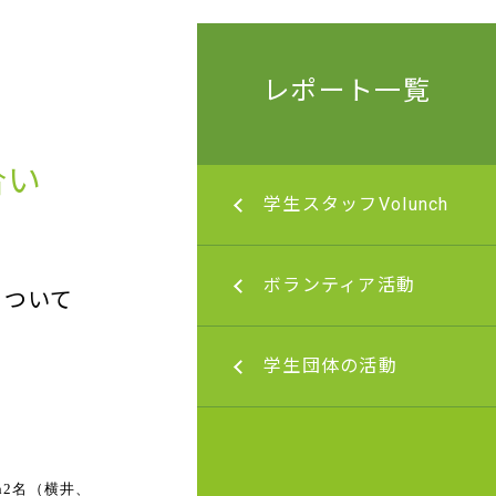
レポート一覧
合い
ッフVolunch
学生スタッフVolunch
5年度（令和７年度）
ティア活動
ボランティア活動
について
3年度（令和５年度）
～2026年度（令和元
体の活動
学生団体の活動
8年度）
2年度（令和４年度）
～2026年度（令和元
～2018年度（平成27
8年度）
ch2名（横井、
年度）