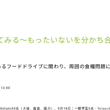
てみる～もったいないを分かち
2020年度（令和２年度）
学生スタ
2019年度（平成30年度～
202
ボラン
あるフードドライブに関わり、周囲の食糧問題
令和元年度）
202
2019
学生団
2015～2018年度（平成27
～令和
～
12:00
～30年度）
202
2019
2015
～令和
lunch3
名（大塚、藤森、園川）、
9
月
14
日
：一般学生5
名・Volun
～30