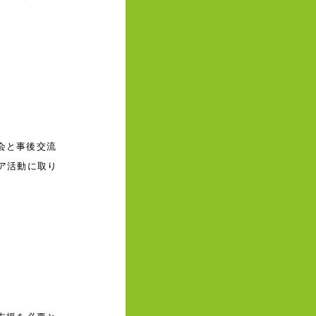
1年度（令和３年度）
～2018年度（平成27
30年度）
会と事後交流
ア活動に取り