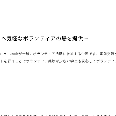
202
2015
～平成
ちへ気軽なボランティアの場を提供～
めに
Volunch
が一緒にボランティア活動に参加する企画です。事前交流
ートを行うことでボランティア経験が少ない学生も安心してボランティ