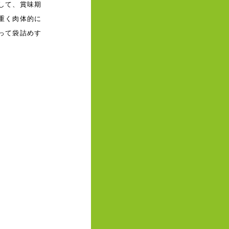
して、賞味期
重く肉体的に
って袋詰めす