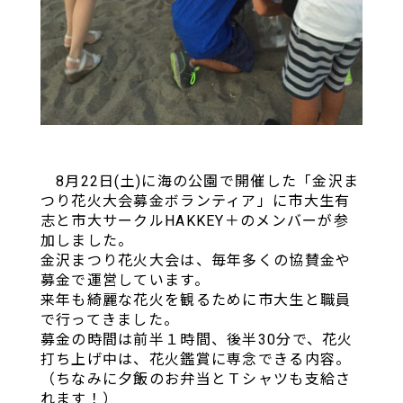
8月
22日(土)に海の公園で開催した「金沢ま
つり花火大会募金ボランティア」に市大生有
志と市大サークルHAKKEY＋のメンバーが参
加しました。
金沢まつり花火大会は、毎年多くの協賛金や
募金で運営しています。
来年も綺麗な花火を観るために市大生と職員
で行ってきました。
募金の時間は前半１時間、後半30分で、花火
打ち上げ中は、花火鑑賞に専念できる内容。
（ちなみに夕飯のお弁当とＴシャツも支給さ
れます！）