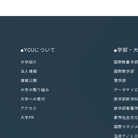
■YCUについて
■学部・
大学紹介
国際教養学
法人情報
国際商学部
情報公開
理学部
大学の取り組み
データサイ
大学への寄付
医学部医学
アクセス
医学部看護
大学PR
都市社会文
国際マネジ
生命ナノシ