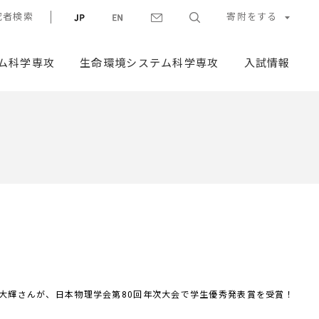
究者検索
寄附をする
ム科学専攻
生命環境システム科学専攻
入試情報
 大輝さんが、日本物理学会第80回年次大会で学生優秀発表賞を受賞！