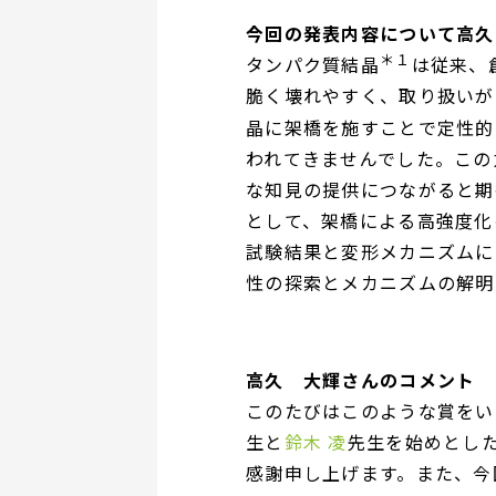
今回の発表内容について高久
＊１
タンパク質結晶
は従来、
脆く壊れやすく、取り扱いが
晶に架橋を施すことで定性的
われてきませんでした。この
な知見の提供につながると期
として、架橋による高強度化
試験結果と変形メカニズムに
性の探索とメカニズムの解明
高久 大輝さんのコメント
このたびはこのような賞をい
生と
鈴木 凌
先生を始めとし
感謝申し上げます。また、今