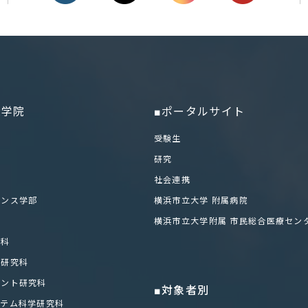
大学院
■ポータルサイト
部
受験生
研究
社会連携
エンス学部
横浜市立大学 附属病院
科
横浜市立大学附属 市民総合医療セン
学科
化研究科
メント研究科
■対象者別
ステム科学研究科