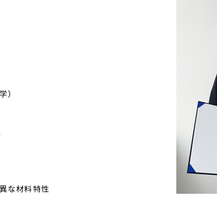
学）
会
特異な材料特性