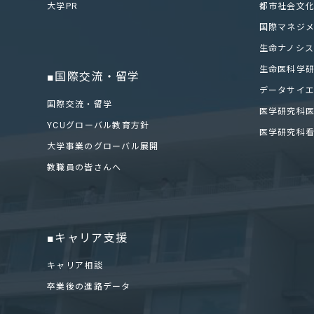
大学PR
都市社会文
国際マネジ
生命ナノシ
生命医科学
■国際交流・留学
データサイ
国際交流・留学
医学研究科
YCUグローバル教育方針
医学研究科
大学事業のグローバル展開
教職員の皆さんへ
■キャリア支援
キャリア相談
卒業後の進路データ