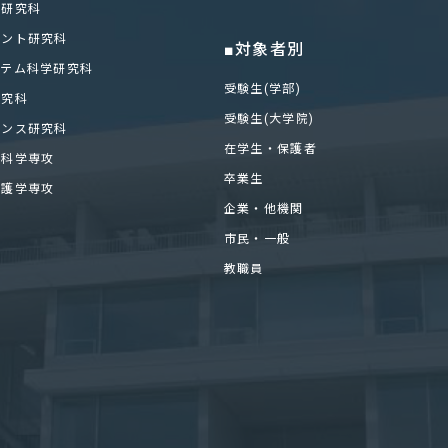
化研究科
メント研究科
■対象者別
ステム科学研究科
受験生(学部)
研究科
受験生(大学院)
エンス研究科
在学生・保護者
医科学専攻
卒業生
看護学専攻
企業・他機関
市民・一般
教職員