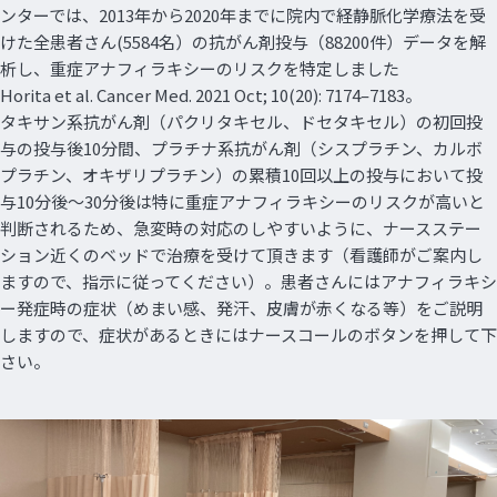
ンターでは、2013年から2020年までに院内で経静脈化学療法を受
けた全患者さん(5584名）の抗がん剤投与（88200件）データを解
析し、重症アナフィラキシーのリスクを特定しました
Horita et al. Cancer Med. 2021 Oct; 10(20): 7174–7183。
タキサン系抗がん剤（パクリタキセル、ドセタキセル）の初回投
与の投与後10分間、プラチナ系抗がん剤（シスプラチン、カルボ
プラチン、オキザリプラチン）の累積10回以上の投与において投
与10分後～30分後は特に重症アナフィラキシーのリスクが高いと
判断されるため、急変時の対応のしやすいように、ナースステー
ション近くのベッドで治療を受けて頂きます（看護師がご案内し
ますので、指示に従ってください）。患者さんにはアナフィラキシ
ー発症時の症状（めまい感、発汗、皮膚が赤くなる等）をご説明
しますので、症状があるときにはナースコールのボタンを押して下
さい。