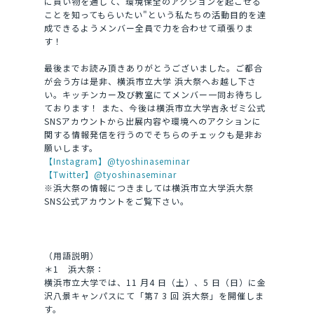
に買い物を通して、環境保全のアクションを起こせる
ことを知ってもらいたい"という私たちの活動目的を達
成できるようメンバー全員で力を合わせて頑張りま
す！
最後までお読み頂きありがとうございました。ご都合
が会う方は是非、横浜市立大学 浜大祭へお越し下さ
い。キッチンカー及び教室にてメンバー一同お待ちし
ております！ また、今後は横浜市立大学吉永ゼミ公式
SNSアカウントから出展内容や環境へのアクションに
関する情報発信を行うのでそちらのチェックも是非お
願いします。
【Instagram】@tyoshinaseminar
【Twitter】@tyoshinaseminar
※浜大祭の情報につきましては横浜市立大学浜大祭
SNS公式アカウントをご覧下さい。
（用語説明）
＊1 浜大祭：
横浜市立大学では、11 月4 日（土）、5 日（日）に金
沢八景キャンパスにて「第7 3 回 浜大祭」を開催しま
す。