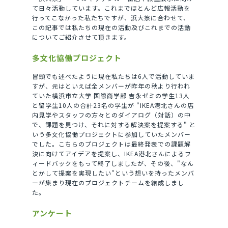
て日々活動しています。これまでほとんど広報活動を
行ってこなかった私たちですが、浜大祭に合わせて、
この記事では私たちの現在の活動及びこれまでの活動
についてご紹介させて頂きます。
多文化協働プロジェクト
冒頭でも述べたように現在私たちは6人で活動していま
すが、元はといえば全メンバーが昨年の秋より行われ
ていた横浜市立大学 国際商学部 吉永ゼミの学生13人
と留学生10人の合計23名の学生が "IKEA港北さんの店
内見学やスタッフの方々とのダイアログ（対話）の中
で、課題を見つけ、それに対する解決案を提案する" と
いう多文化協働プロジェクトに参加していたメンバー
でした。こちらのプロジェクトは最終発表での課題解
決に向けてアイデアを提案し、IKEA港北さんによるフ
ィードバックをもって終了しましたが、その後、"なん
とかして提案を実現したい"という想いを持ったメンバ
ーが集まり現在のプロジェクトチームを結成しまし
た。
アンケート