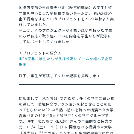
国際商学部の吉永崇史ゼミ（経営組織論）の学生と留
学生を中心とした多様性の高いチームが、IKEA港北へ
企画提案をするというプロジェクトを2022年秋より実
施していました。
今回は、そのプロジェクトから熱い想いを持った学生
たちが有志で取り組んでいる内容を学生たちが記事に
してレポートしてくれました！
＜プロジェクトの紹介＞
IKEA港北へ学生たちが多様性高いチームを組んで企画
提案
以下、学生が寄稿してくれた記事を掲載します！
初めまして！私たちは"できるだけ多くの学生に買い物
を通して、環境保全のアクションを起こせることを知
ってもらいたい"という熱い想いを持った横浜市立大学
吉永ゼミのゼミ生5人と留学生1人の学生グループで
す。現在、私たちはIKEA港北さんの全面的なご協力の
元、11/4（土）・5（日）に開催される横浜市立大学
＊1
「浜大祭」
でのキッチンカー出店や教室展示に向け