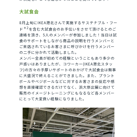
大試食会
8月上旬にIKEA港北さんで実施するサステナブル・フー
＊2
ド
を含む大試食会のお手伝いをさせて頂けるとのご
連絡を頂き、5人のメンバーが参加しました！当日は試
食のサポートをしながら商品の説明を行うメンバーと
ご来店されているお客さまに呼びかけを行うメンバー
の二手に分かれて活動しました。
メンバー全員が初めての経験ということもあり多少の
戸惑いはありましたが、コワーカー(IKEA港北スタッ
フ)の方々の手厚いサポートのおかげで大試食会は無事
に大盛況で終えることができました。また、プラント
ボールやベジボールなどに対するお客さまの反応や感
想を直接確認できるだけでなく、浜大祭出展に向けて
販売のイメージトレーニングにもなるなど各メンバー
にとって大変良い経験になりました。