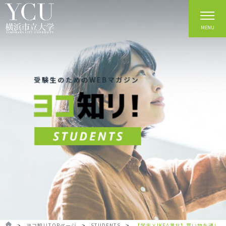
MENU
>
ヨコ知リTOPページ
>
STUDENTS
>
【学生×IKEA港北】買い物を通し