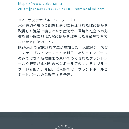
https://www.yokohama-
cu.ac.jp/news/2023/20231019hamadaisai.html
＊2 サステナブル・シーフード：
水産資源や環境に配慮し適切に管理されたMSC認証を
取得した漁業で獲られた水産物や、環境と社会への影
響を最小限に抑えたASC認証を取得した養殖場で育て
られた水産物のこと。
IKEA港北で実施され学生が参加した「大試食会」では
サステナブル・シーフードを利用したサーモンボール
のみではなく植物由来の原料でつくられたプラントボ
ールや野菜が原材料のべジボール等のサステナブル・
フードも販売。今回、浜大祭では、プラントボールと
ミートボールのみ販売する予定。