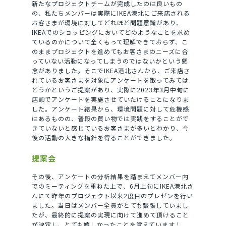
新たなプロジェクトチームが完成したのは良いもの
の、私たちメンバーは実際にIKEA港北にご来店される
お客さまが環境に対してどれほど問題意識があり、
IKEAでのショッピングにおいてどのようなことを求め
ているのかについて全くもって理解できておらず、こ
のままプロジェクトを進めてもお客さまのニーズに合
っていない活動になってしまうのではないかという懸
念がありました。そこでIKEA港北さんから、ご来店さ
れているお客さまを対象にアンケートを取ってみては
どうかというご提案があり、実際に2023年3月中旬に
店頭でアンケートを実施させていたけることになりま
した。アンケート結果から、環境問題に対して危機感
はあるものの、普段の買い物では実践をすることがで
きていないと感じているお客さまが多いとわかり、今
後の活動の大きな指針を得ることができました。
提案会
その後、アンケートの分析結果を踏まえてメンバー内
でのミーティングを重ねた上で、6月上旬にIKEA港北さ
んにて昨年のプロジェクト以来2度目のプレゼンを行い
ました。当日はメンバー全員がとても緊張していまし
たが、最終的に提案の実現に向けて進めて頂けること
が決定し、とても嬉しかったことを覚えています！