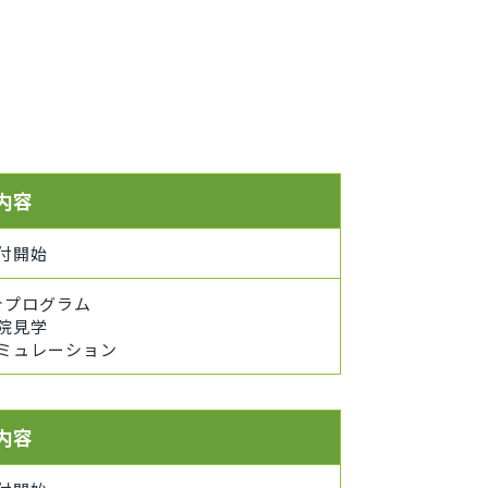
内容
付開始
介プログラム
院見学
ミュレーション
内容