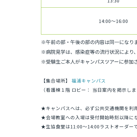
13:30
14:00～16:00
※午前の部・午後の部の内容は同一になり
※病院見学は、感染症等の流行状況により
※受験生ご本人がキャンパスツアーに参加
【集合場所】
福浦キャンパス
（看護棟１階 ロビー： 当日案内を掲示し
★キャンパスへは、必ず公共交通機関を利
★会場教室への入場は受付開始時刻以降に
★生協食堂は11:00～14:00ラストオーダ