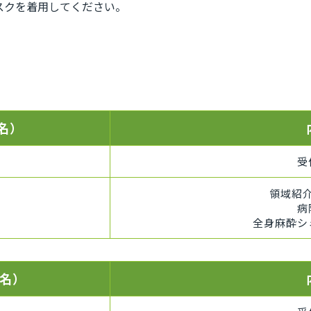
スクを着用してください。
名）
受
領域紹
病
全身麻酔シ
名）