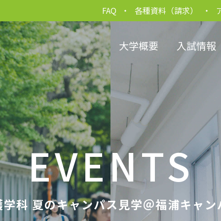
FAQ
各種資料（請求）
大学概要
入試情報
EVENTS
護学科 夏のキャンパス見学＠福浦キャン