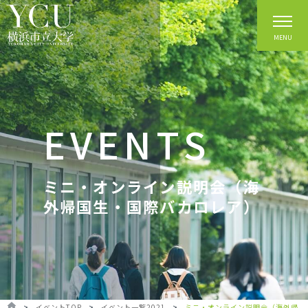
MENU
EVENTS
ミニ・オンライン説明会（海
外帰国生・国際バカロレア）
>
イベントTOP
>
イベント一覧2021
>
ミニ・オンライン説明会（海外帰