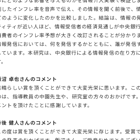
率にどのような影響を与えるのかを情報介入実験で検証し
測したインフレ率を音声で伝え、その情報を聞く前後で、
どのように変化したのかを比較しました。結論は、情報の
ティティが近い人ほど、情報受信者の経済見通しが中央銀
消費者のインフレ率予想が大きく改訂されることが分かり
情報発信においては、何を発信するかとともに、誰が発信
しています。本研究は、中央銀行による情報発信の在り方
す。
飯沼 卓也さんのコメント
素晴らしい賞を頂くことができて大変光栄に思います。こ
のは、指導教員の中園先生や、研究室の方々のおかげです
メントを頂けたことに感謝しています。
丹後 健人さんのコメント
この度は賞を頂くことができて大変光栄に存じます。受賞