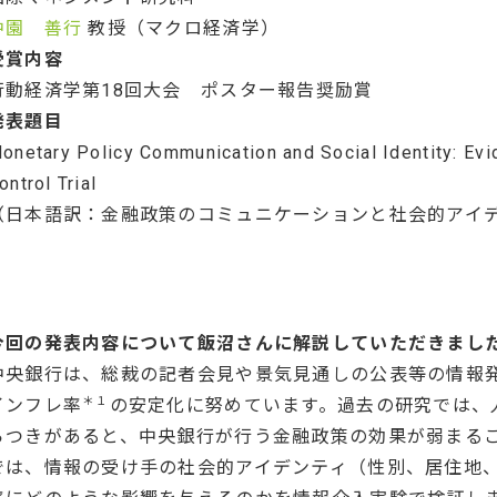
中園 善行
教授（マクロ経済学）
受賞内容
行動経済学第18回大会 ポスター報告奨励賞
発表題目
onetary Policy Communication and Social Identity: Ev
ontrol Trial
（日本語訳：金融政策のコミュニケーションと社会的アイ
今回の発表内容について飯沼さんに解説していただきまし
中央銀行は、総裁の記者会見や景気見通しの公表等の情報
＊１
インフレ率
の安定化に努めています。過去の研究では、
らつきがあると、中央銀行が行う金融政策の効果が弱まる
では、情報の受け手の社会的アイデンティ（性別、居住地