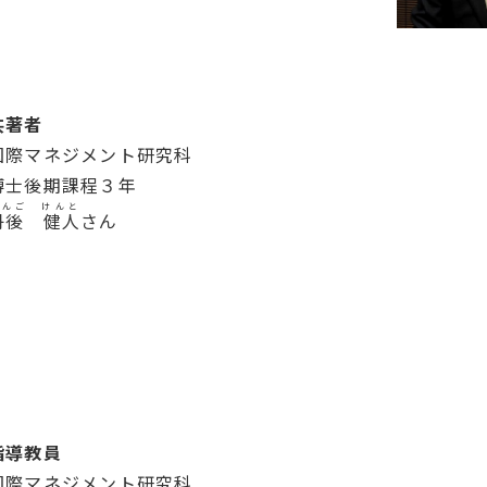
共著者
国際マネジメント研究科
博士後期課程３年
たんご けんと
丹後 健人
さん
指導教員
国際マネジメント研究科