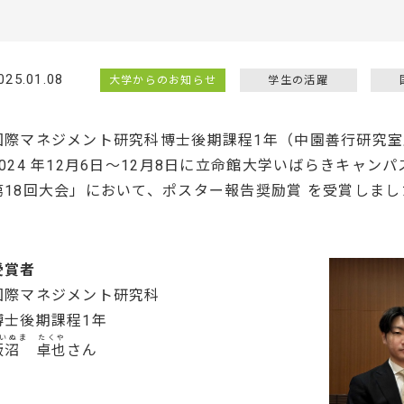
025.01.08
大学からのお知らせ
学生の活躍
国際マネジメント研究科博士後期課程1年（中園善行研究室
2024 年12月6日～12月8日に立命館大学いばらきキャ
第18回大会」において、ポスター報告奨励賞 を受賞しまし
受賞者
国際マネジメント研究科
博士後期課程1年
いぬま たくや
飯沼 卓也
さん