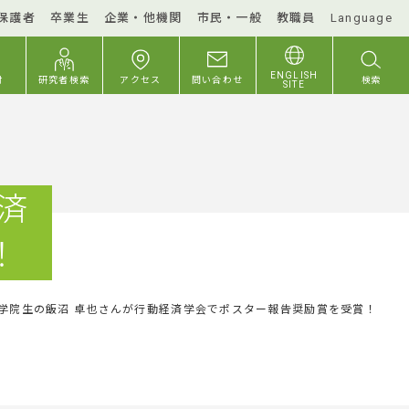
保護者
卒業生
企業・他機関
市民・一般
教職員
Language
ENGLISH
付
研究者検索
アクセス
問い合わせ
検索
SITE
済
！
学院生の飯沼 卓也さんが行動経済学会でポスター報告奨励賞を受賞！