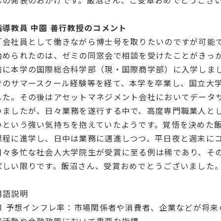
んの発表のおかげです。飯沼さん、ご受章おめでとうござ
指導教員 中園 善行教授のコメント
「会社員として働きながら博士号を取りたいのですが可能
始められたのは、ゼミの同窓会で相談を受けたことがきっか
前に本学の国際総合科学部（現・国際商学部）に入学しま
でのサマースクール経験等を経て、本学を卒業し、国立大
した。その後はアセットマネジメント会社においてデータ
いましたが、日々業務を遂行する中で、高度専門職業人と
いという強い気持ちを抱えていたようです。覚悟を決めた飯
課程に進学し、日中は業務に邁進しつつ、平日夜と週末に
日々多忙な社会人大学院生が受賞に至る例は稀であり、そ
ばしい限りです。飯沼さん、受賞おめでとうございました
用語説明
*1 予想インフレ率：市場関係者や消費者、企業などが将