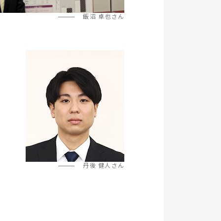
飯沼 卓也さん
丹後 健人さん