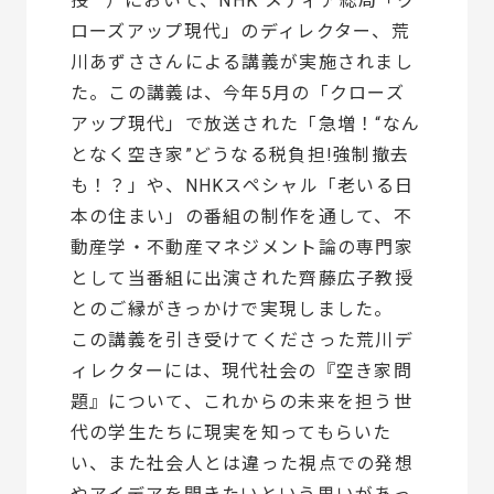
授
）において、NHK メディア総局「ク
ローズアップ現代」のディレクター、荒
川あずささんによる講義が実施されまし
た。この講義は、今年5月の「クローズ
アップ現代」で放送された「急増！“なん
となく空き家”どうなる税負担!強制撤去
も！？」や、NHKスペシャル「老いる日
本の住まい」の番組の制作を通して、不
動産学・不動産マネジメント論の専門家
として当番組に出演された齊藤広子教授
とのご縁がきっかけで実現しました。
この講義を引き受けてくださった荒川デ
ィレクターには、現代社会の『空き家問
題』について、これからの未来を担う世
代の学生たちに現実を知ってもらいた
い、また社会人とは違った視点での発想