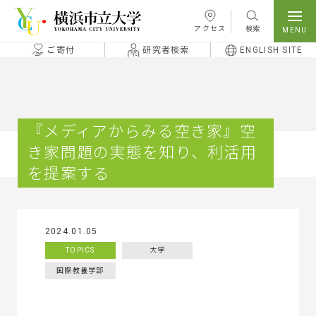
本文へ移動
アクセス
検索
ご寄付
研究者検索
ENGLISH SITE
『メディアからみる空き家』空
き家問題の実態を知り、利活用
を提案する
2024.01.05
TOPICS
大学
国際教養学部