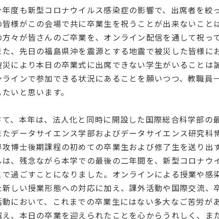
今年度も新型コロナウイルス感染症の影響で、出席者を絞
の皆様がこの会場で共に卒業生を祝うことが出来ないこと
の方々が皆さんのご卒業を、オンライン配信を通して祝っ
また、先日の福島県沖を震源とする地震で被災した皆様に
被災により本日の卒業式に出席できない学生がいることは
ンラインで参加できる状況にあることを願いつつ、教職員
したいと思います。
さて、本年は、法人化と同時に開設した国際総合科学部の
またデータサイエンス学部およびデータサイエンス研究科
専攻博士後期課程の初めての卒業生および修了生を送り出
んは、残念ながら本学での最後の二年間を、新型コロナウ
とで過ごすことになりました。オンラインによる授業や感
た新しい授業形態への対応に加え、課外活動や国際交流、
活動において、これまでの卒業生にはない多大なご苦労が
越え、本日の卒業を迎えられたことを心からうれしく、ま