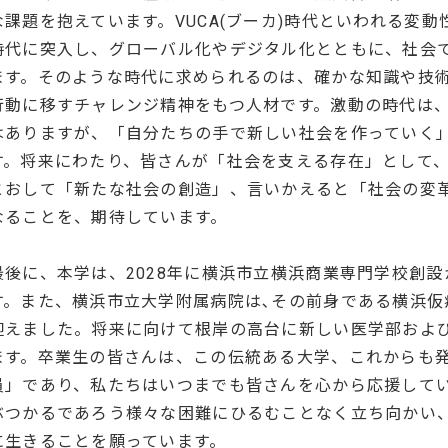
な課題を抱えています。VUCA(ブーカ)時代といわれる変
時代に突入し、グローバル化やデジタル化とともに、社会
ます。そのような時代に求められるのは、確かな知識や技
行動に移すチャレンジ精神をもつ人材です。激動の時代は
はありますが、「自分たちの手で新しい社会を作っていく
す。将来にわたり、皆さんが「社会を支える存在」として
とおして「新たな社会の創造」、言いかえると「社会の変
なることを、期待しています。
最後に、本学は、2028年に横浜市立横浜商業専門学校創設
す。また、横浜市立大学附属病院は､その前身である横浜仮
迎えました。将来に向けて根岸の高台に新しい医学部およ
ます。卒業生の皆さんは、この伝統ある大学、これからも
員」であり、私たちはいつまでも皆さんを心から応援して
ぶつかるであろう様々な困難にひるむことなく立ち向かい
に生きることを願っています。