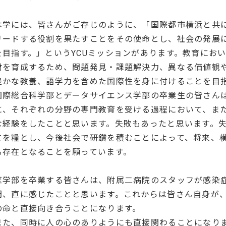
本学には、皆さんがご存じのように、「国際都市横浜と共
リードする役割を果たすことをその使命とし、社会の発展
を目指す。」というYCUミッションがあります。教育にお
材を育成するため、問題発見・課題解決力、異なる価値観
豊かな教養、語学力を含めた国際性を身に付けることを目
国際総合科学部とデータサイエンス学部の卒業生の皆さん
に、それぞれの分野の専門教育を受ける過程において、ま
な経験をしたことと思います。失敗もあったと思います。
てを糧とし、今後社会で研鑽を積むことによって、将来、
る存在となることを願っています。
医学部を卒業する皆さんは、附属二病院のスタッフが感染
間、直に感じたことと思います。これからは皆さん自身が、
の命と直接向き合うことになります。
また、同時に人の心のありようにも直接関わることになり