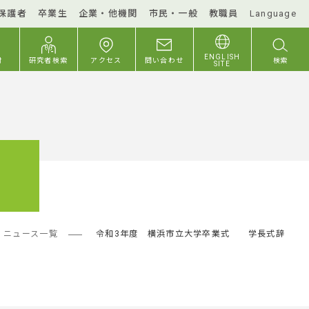
保護者
卒業生
企業・他機関
市民・一般
教職員
Language
ENGLISH
付
研究者検索
アクセス
問い合わせ
検索
SITE
業式
ニュース一覧
令和3年度 横浜市立大学卒業式 学長式辞