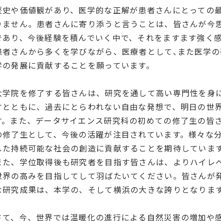
歴史や価値観があり、医学的な正解が患者さんにとっての
りません。患者さんに寄り添うと言うことは、皆さんが今
であり、今後経験を積んでいく中で、それをますます強く
患者さんから多くを学びながら、医療者として､また医学
学の発展に貢献することを願っています。
大学院を修了する皆さんは、研究を通して高い専門性を身
すとともに、過去にとらわれない自由な発想で、明日の世
す。また、データサイエンス研究科の初めての修了生の皆
の修了生として、今後の活躍が注目されています。様々な
した持続可能な社会の創造に貢献することを期待していま
また、学位取得後も研究者を目指す皆さんは、よりハイレ
世界の高みを目指してして羽ばたいてください。皆さんが
な研究成果は、本学の、そして横浜の大きな誇りとなりま
さて、今、世界では温暖化の進行による自然災害の増加や