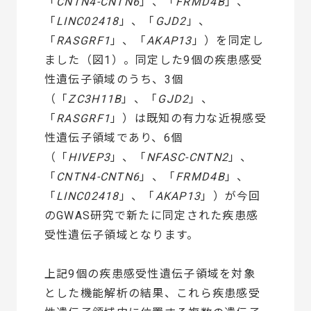
「
CNTN4-CNTN6
」、「
FRMD4B
」、
「
LINC02418
」、「
GJD2
」、
「
RASGRF1
」、「
AKAP13
」）を同定し
ました（図1）。同定した9個の疾患感受
性遺伝子領域のうち、3個
（「
ZC3H11B
」、「
GJD2
」、
「
RASGRF1
」）は既知の有力な近視感受
性遺伝子領域であり、6個
（「
HIVEP3
」、「
NFASC-CNTN2
」、
「
CNTN4-CNTN6
」、「
FRMD4B
」、
「
LINC02418
」、「
AKAP13
」）が今回
のGWAS研究で新たに同定された疾患感
受性遺伝子領域となります。
上記9個の疾患感受性遺伝子領域を対象
とした機能解析の結果、これら疾患感受