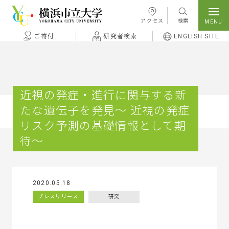
本文へ移動
アクセス
検索
ご寄付
研究者検索
ENGLISH SITE
近視の発症・進行に関与する新
たな遺伝子を発見～ 近視の発症
リスク予測の基礎情報として期
待～
2020.05.18
プレスリリース
研究