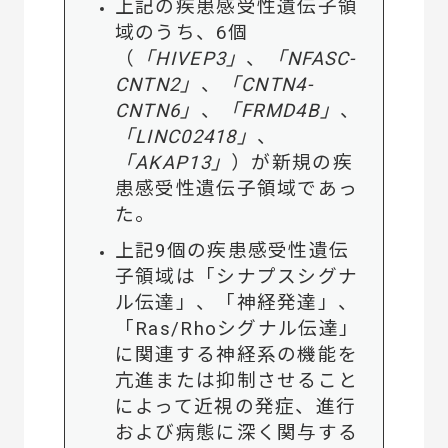
上記の疾患感受性遺伝子領
域のうち、6個
（
「HIVEP3」
、
「NFASC-
CNTN2」
、
「CNTN4-
CNTN6」
、
「FRMD4B」
、
「LINC02418」
、
「AKAP13」
）が新規の疾
患感受性遺伝子領域であっ
た。
上記9個の疾患感受性遺伝
子領域は「シナプスシグナ
ル伝達」、「神経発達」、
「Ras/Rhoシグナル伝達」
に関連する神経系の機能を
亢進または抑制させること
によって近視の発症、進行
および病態に深く関与する