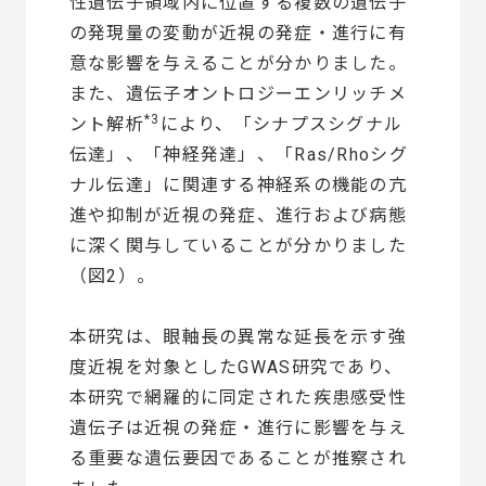
性遺伝子領域内に位置する複数の遺伝子
の発現量の変動が近視の発症・進行に有
意な影響を与えることが分かりました。
また、遺伝子オントロジーエンリッチメ
*3
ント解析
により、「シナプスシグナル
伝達」、「神経発達」、「Ras/Rhoシグ
ナル伝達」に関連する神経系の機能の亢
進や抑制が近視の発症、進行および病態
に深く関与していることが分かりました
（図2）。
本研究は、眼軸長の異常な延長を示す強
度近視を対象としたGWAS研究であり、
本研究で網羅的に同定された疾患感受性
遺伝子は近視の発症・進行に影響を与え
る重要な遺伝要因であることが推察され