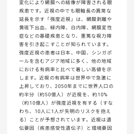
変化により網膜への結像が障害される眼
疾患です。近視の中でも眼軸長の異常な
延長を示す「強度近視」は、網膜剥離や
黄斑下出血、緑内障、白内障、網膜変性
症などの基礎疾患となり、重篤な視力障
害を引き起こすことが知られています。
強度近視の患者は日本、中国、シンガポ
ールを含むアジア地域に多く、他の地域
における有病率と比べて著しい高値を示
します。近視の有病率は世界中で急激に
上昇しており、2050年までに世界人口の
約半分（約50億人）が近視を、約10%
（約10億人）が強度近視を有する（すな
わち、10人に1人が失明のリスクを抱え
る）ことが予想されています。近視は遺
伝要因（疾患感受性遺伝子）と環境要因