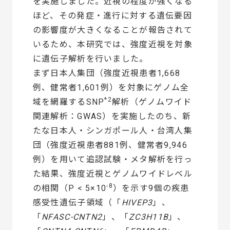
を実施しました。近視の程度が強くなる
ほど、その発症・進行に対する遺伝要因
の影響度が大きくなることが報告されて
いるため、本研究では、強度近視を対象
に遺伝子解析を行いました。
まず日本人集団（強度近視患者1,668
例、健常者1,601例）を対象にゲノム全
*2
域を網羅するSNP
解析（ゲノムワイド
関連解析：GWAS）を実施したのち、新
たな日本人・シンガポール人・台湾人集
団（強度近視患者881例、健常者9,946
例）を用いて追認試験・メタ解析を行っ
た結果、強度近視とゲノムワイドレベル
-8
の相関（P < 5×10
）を示す9個の疾患
感受性遺伝子領域（「
HIVEP3
」、
「
NFASC-CNTN2
」、「
ZC3H11B
」、