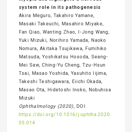
system role in its pathogenesis
Akira Meguro, Takahiro Yamane,
Masaki Takeuchi, Masahiro Miyake,
Fan Qiao, Wanting Zhao, I-Jong Wang,
Yuki Mizuki, Norihiro Yamada, Naoko
Nomura, Akitaka Tsujikawa, Fumihiko
Matsuda, Yoshikatsu Hosoda, Seang-
Mei Saw, Ching-Yu Cheng, Tzu-Hsun
Tsai, Masao Yoshida, Yasuhito Iijima,
Takeshi Teshigawara, Eiichi Okada,
Masao Ota, Hidetoshi Inoko, Nobuhisa
Mizuki
Ophthalmology (2020)
, DOI:
https://doi.org/10.1016/j.ophtha.2020.
05.014