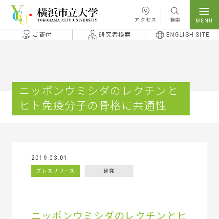
本文へ移動
アクセス
検索
ご寄付
研究者検索
ENGLISH SITE
ニッポンウミシダのレクチンと
ヒト免疫分子の骨格に共通性
2019.03.01
プレスリリース
研究
ニッポンウミシダのレクチンとヒ