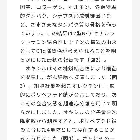
因子、コラーゲン、ホルモン、冬眠特異
的タンパク、シナプス形成制御因子な
ど、さまざまなタンパク質の骨格を作っ
ています。この結果は2型N-アセチルラ
クトサミン結合性レクチンの構造の由来
としてC1q様骨格が考えられることを明
らかにした最初の報告です
（図2）
。
オキシルはその糖鎖結合性により細菌
を凝集し、がん細胞へ接着しました
（図
3）
。細胞凝集を起こすレクチンは一般
的にポリペプチド鎖が会合しており、次
にその会合状態を超遠心分離を用いて明
らかにしました。オキシルの分子量を沈
降定数から測定すると、ポリペプチド鎖
の会合した4量体として存在することが
考えられました
（図4）
。さらにその一