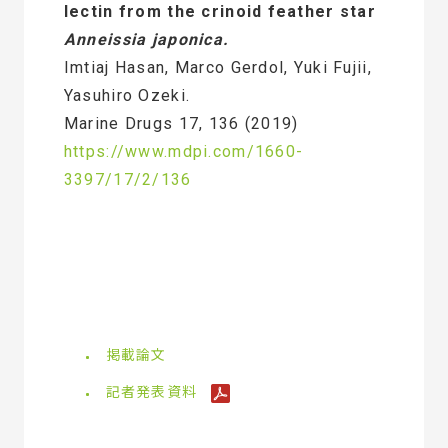
lectin from the crinoid feather star
Anneissia japonica.
Imtiaj Hasan, Marco Gerdol, Yuki Fujii,
Yasuhiro Ozeki.
Marine Drugs 17, 136 (2019)
https://www.mdpi.com/1660-
3397/17/2/136
掲載論文
記者発表資料