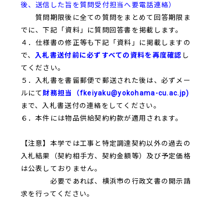
後、送信した旨を質問受付担当へ要電話連絡）
質問期限後に全ての質問をまとめて回答期限ま
でに、下記「資料」に質問回答書を掲載します。
４．仕様書の修正等も下記「資料」に掲載しますの
で、
入札書送付前に必ずすべての資料を再度確認
し
てください。
５．入札書を書留郵便で郵送された後は、必ずメー
ルにて
財務担当（fkeiyaku@yokohama-cu.ac.jp)
まで、入札書送付の連絡をしてください。
６．本件には物品供給契約約款が適用されます。
【注意】本学では工事と特定調達契約以外の過去の
入札結果（契約相手方、契約金額等）及び予定価格
は公表しておりません。
必要であれば、横浜市の行政文書の開示請
求を行ってください。