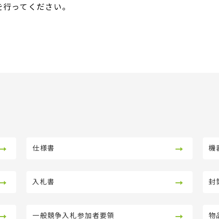
を行ってください。
仕様書
機
入札書
封
一般競争入札参加者要領
物