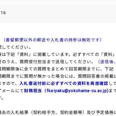
/16
。
（書留郵便以外の郵送や入札書の持参は無効です）
してください。
等は下記「資料」に掲載しています。必ずすべての「資料
付のうえ、質問受付担当まで送信してください。
（送信後
質問期限後に全ての質問をまとめて回答期限までに、下記
期限までに質問が無かった場合には、質問回答書の掲載
ますので、
入札書送付前に必ずすべての資料を再度確認
し
ずメールにて
財務担当（fkeiyaku@yokohama-cu.ac.jp)
ま
す。
過去の入札結果（契約相手方、契約金額等）及び予定価格