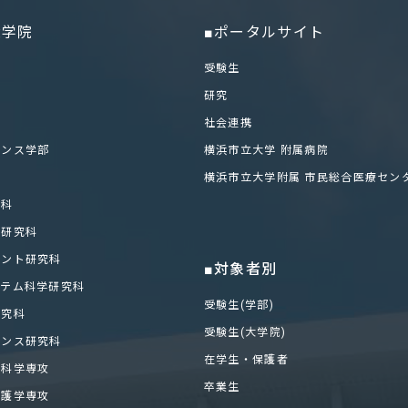
大学院
■ポータルサイト
部
受験生
研究
社会連携
エンス学部
横浜市立大学 附属病院
科
横浜市立大学附属 市民総合医療セン
学科
化研究科
メント研究科
■対象者別
ステム科学研究科
受験生(学部)
研究科
受験生(大学院)
エンス研究科
在学生・保護者
医科学専攻
卒業生
看護学専攻