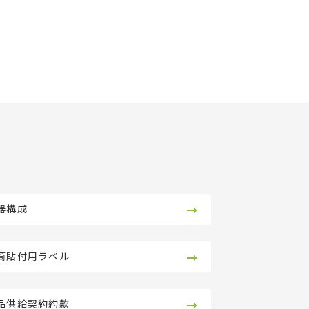
器構成
筒貼付用ラベル
品供給契約約款