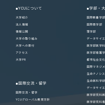
■YCUについて
■学部・
大学紹介
国際教養学
法人情報
国際商学部
情報公開
理学部
大学の取り組み
データサイ
大学への寄付
医学部医学
アクセス
医学部看護
大学PR
都市社会文
国際マネジ
生命ナノシ
生命医科学
■国際交流・留学
データサイ
国際交流・留学
医学研究科
YCUグローバル教育方針
医学研究科