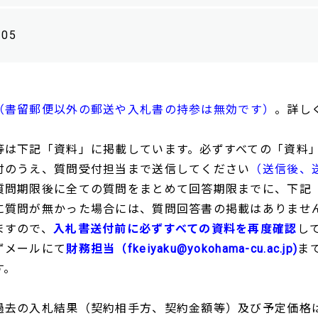
/05
（書留郵便以外の郵送や入札書の持参は無効です）
。詳し
等は下記「資料」に掲載しています。必ずすべての「資料
付のうえ、質問受付担当まで送信してください
（送信後、
質問期限後に全ての質問をまとめて回答期限までに、下記
に質問が無かった場合には、質問回答書の掲載はありませ
ますので、
入札書送付前に必ずすべての資料を再度確認
し
ずメールにて
財務担当（fkeiyaku@yokohama-cu.ac.jp)
ま
す。
過去の入札結果（契約相手方、契約金額等）及び予定価格