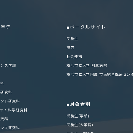
大学院
■ポータルサイト
部
受験生
研究
社会連携
エンス学部
横浜市立大学 附属病院
科
横浜市立大学附属 市民総合医療セン
学科
化研究科
メント研究科
■対象者別
ステム科学研究科
受験生(学部)
研究科
受験生(大学院)
エンス研究科