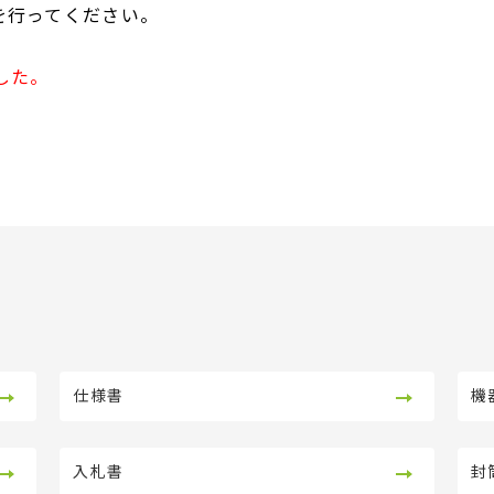
を行ってください。
した。
仕様書
機
入札書
封