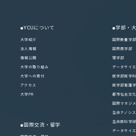
■YCUについて
■学部・
大学紹介
国際教養学
法人情報
国際商学部
情報公開
理学部
大学の取り組み
データサイ
大学への寄付
医学部医学
アクセス
医学部看護
大学PR
都市社会文
国際マネジ
生命ナノシ
生命医科学
■国際交流・留学
データサイ