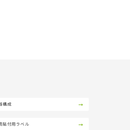
器構成
筒貼付用ラベル