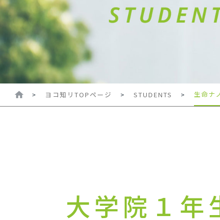
生命ナ
>
ヨコ知リTOPページ
>
STUDENTS
>
大学院１年