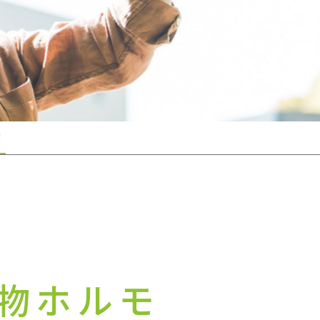
！
物ホルモ