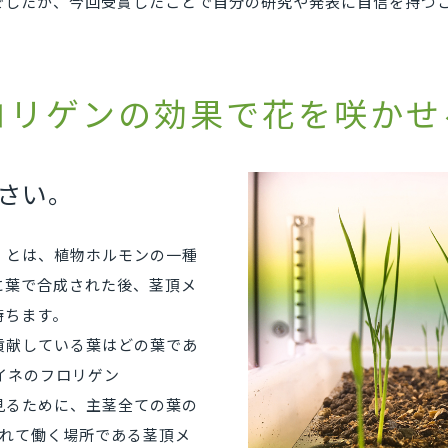
でしたが、今回受賞したことで自分の研究や発表に自信を持つ
ロリゲンの効果で花を咲かせ
さい。
」とは、植物ホルモンの一種
に葉で合成された後、茎頂メ
持ちます。
貢献している葉はどの葉であ
イネのフロリゲン
く見るために、主茎全ての葉の
されて働く場所である茎頂メ