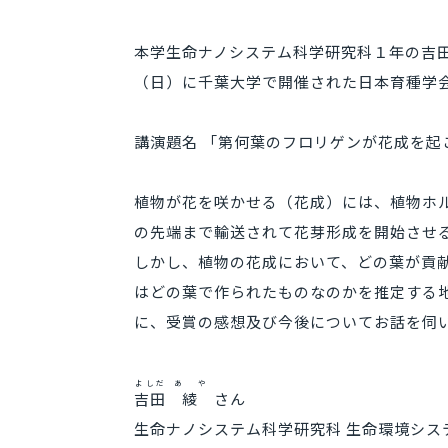
本学生命ナノシステム科学研究科１年の吉田
（日）に千葉大学で開催された日本育種学会
講演題名 「第何葉のフロリゲンが花成を起
植物が花を咲かせる（花成）には、植物ホ
の先端まで輸送されて花芽形成を開始させ
しかし、植物の花成において、どの葉が貢
はどの葉で作られたものなのかを推定する
に、受賞の感想及び今後についてお話を伺
よしだ
あや
吉田
綾
さん
生命ナノシステム科学研究科 生命環境シス