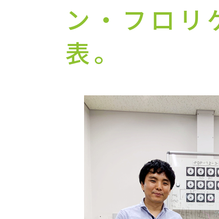
ン・フロリ
表。