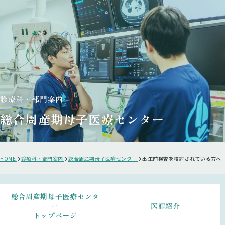
診療科・部門案内
総合周産期母子医療センター
HOME
診療科・部門案内
総合周産期母子医療センター
出生前検査を検討されている方へ
総合周産期母子医療センタ
ー
医師紹介
トップページ