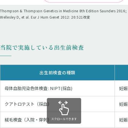
Thompson & Thompson Genetics in Medicine 8th Edition Saunders 2016;
Wellesley D, et al. Eur J Hum Genet 2012: 20:521改変
当院で実施している出生前検査
出生前検査の種類
母体血胎児染色体検査 : NIPT(採血)
妊娠
クアトロテスト（採血）
妊娠
絨毛検査（入院・穿刺）
スクロールできます
妊娠