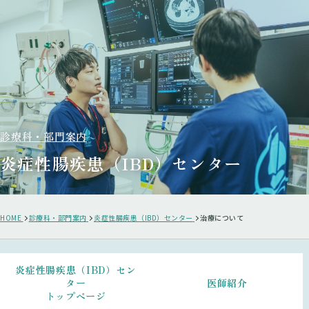
診療科・部門案内
炎症性腸疾患（IBD）センター
HOME
診療科・部門案内
炎症性腸疾患（IBD）センター
治療について
炎症性腸疾患（IBD）セン
ター
医師紹介
トップページ