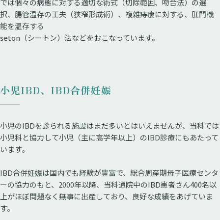
では個々の病態に対する適切な術式（切除範囲、吻合法）の選
択、腸管温存の工夫（狭窄形成術）、複雑痔瘻に対する、肛門機
能を温存する
seton（シートン）法などをおこなっています。
小児IBD、IBD合併妊娠
小児のIBDを診られる施設はまだ多いとはいえませんが、当科では
小児科と協力して小児（主に高学年以上）のIBD診療にもあたって
います。
IBD合併妊娠は国内でも経験が豊富で、総合周産期母子医療センタ
ーの協力のもと、2000年以降、当科通院中のIBD患者さん400名以
上がほぼ問題なく無事に出産しており、良好な成績をあげていま
す。