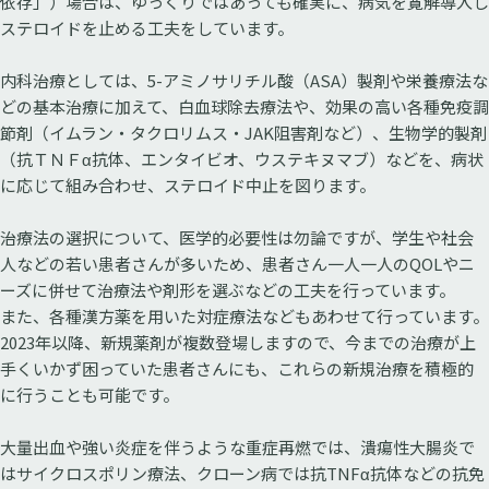
依存」）場合は、ゆっくりではあっても確実に、病気を寛解導入し
ステロイドを止める工夫をしています。
内科治療としては、5-アミノサリチル酸（ASA）製剤や栄養療法な
どの基本治療に加えて、白血球除去療法や、効果の高い各種免疫調
節剤（イムラン・タクロリムス・JAK阻害剤など）、生物学的製剤
（抗ＴＮＦα抗体、エンタイビオ、ウステキヌマブ）などを、病状
に応じて組み合わせ、ステロイド中止を図ります。
治療法の選択について、医学的必要性は勿論ですが、学生や社会
人などの若い患者さんが多いため、患者さん一人一人のQOLやニ
ーズに併せて治療法や剤形を選ぶなどの工夫を行っています。
また、各種漢方薬を用いた対症療法などもあわせて行っています。
2023年以降、新規薬剤が複数登場しますので、今までの治療が上
手くいかず困っていた患者さんにも、これらの新規治療を積極的
に行うことも可能です。
大量出血や強い炎症を伴うような重症再燃では、潰瘍性大腸炎で
はサイクロスポリン療法、クローン病では抗TNFα抗体などの抗免