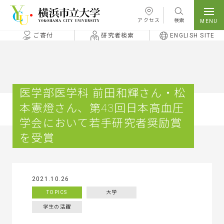
本文へ移動
アクセス
検索
ご寄付
研究者検索
ENGLISH SITE
医学部医学科 前田和輝さん・松
本憲燈さん、第43回日本高血圧
学会において若手研究者奨励賞
を受賞
2021.10.26
TOPICS
大学
学生の活躍