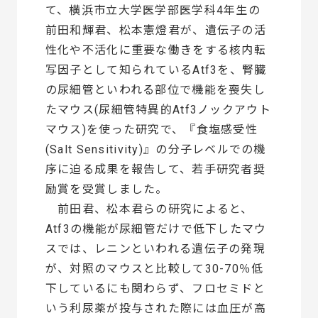
て、横浜市立大学医学部医学科4年生の
前田和輝君、松本憲燈君が、遺伝子の活
性化や不活化に重要な働きをする核内転
写因子として知られているAtf3を、腎臓
の尿細管といわれる部位で機能を喪失し
たマウス(尿細管特異的Atf3ノックアウト
マウス)を使った研究で、『食塩感受性
(Salt Sensitivity)』の分子レベルでの機
序に迫る成果を報告して、若手研究者奨
励賞を受賞しました。
前田君、松本君らの研究によると、
Atf3の機能が尿細管だけで低下したマウ
スでは、レニンといわれる遺伝子の発現
が、対照のマウスと比較して30-70％低
下しているにも関わらず、フロセミドと
いう利尿薬が投与された際には血圧が高