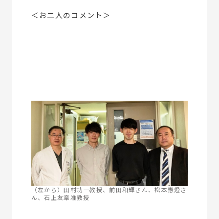
＜お二人のコメント＞
（左から）田村功一教授、前田和輝さん、松本憲燈さ
ん、石上友章准教授