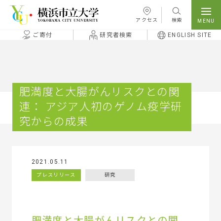
本文へ移動
アクセス
検索
ご寄付
研究者検索
ENGLISH SITE
肥満度と大腸がんリスクとの関
連： アジア人初のゲノム疫学研
究からの成果
2021.05.11
プレスリリース
研究
肥満度と大腸がんリスクとの関