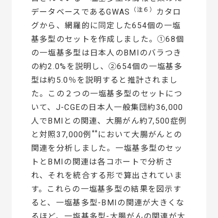
（注６）
データベースであるGWAS
カタロ
グから、網羅的に同定した654個の一塩
基多型のセットを作成しました。①68個
の一塩基多型は日本人のBMIのバラつき
の約2.0%を説明し、②654個の一塩基多
型は約5.0％を説明すると推計されまし
た。この２つの一塩基多型のセットにつ
いて、J-CGEの日本人一般集団約36,000
人でBMIとの関連、大腸がん約7,500症例
**
と対照37,000例
において大腸がんとの
関連を分析しました。一塩基多型のセッ
トとBMIの関連は各コホートで分析さ
れ、それを統合する形で算出されていま
す。これらの一塩基多型の結果を図示す
ると、一塩基多型-BMIの関連が大きくな
るほど、一塩基多型-大腸がんの関連が大