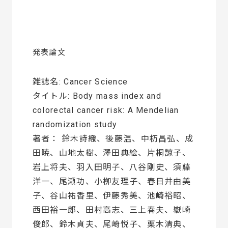
発表論文
雑誌名: Cancer Science
タイトル: Body mass index and
colorectal cancer risk: A Mendelian
randomization study
著者： 鈴木詩織、後藤温、中杤昌弘、成
田暁、山地太樹、澤田典絵、片桐諒子、
岩上将夫、羽入田明子、八谷剛史、須藤
洋一、尾瀬功、小栁友理子、春日井由美
子、谷山祐香里、伊藤秀美、池崎裕昭、
西田裕一郎、田村高志、三上春夫、嶽崎
俊郎、鈴木貞夫、尾崎悦子、栗木清典、