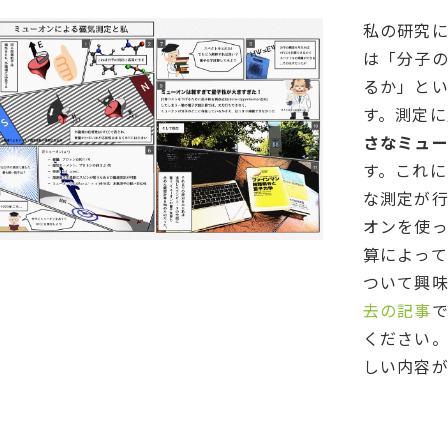
私の研究
は「分子
るか」と
す。測定
さなミュ
す。これ
な測定が
オンを使
算によっ
ついて興
去の記事
ください
しい内容が