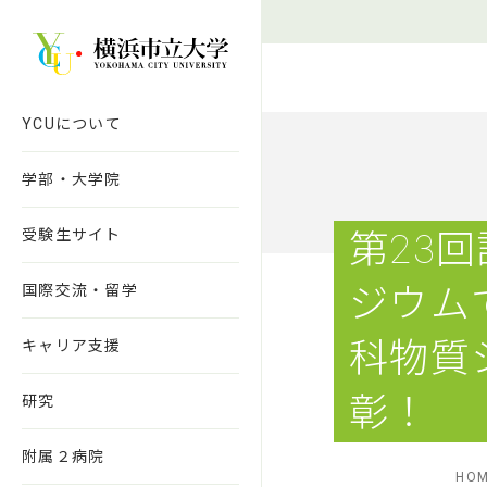
本文へ移動
YCUについて
学部・大学院
受験生サイト
第23
国際交流・留学
ジウム
科物質
キャリア支援
彰！
研究
附属２病院
HO