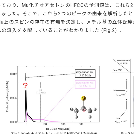
っており、Mu化チオアセトンのHFCCの予測値は、これら
れました。そこで、これら2つのピークの由来を解析したとこ
Mu上のスピンの存在の有無を決定し、メチル基の立体配座
への流入を支配していることがわかりました (Fig.2) 。