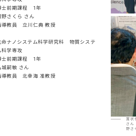
博士前期課程 1年
岡野さくら さん
指導教員 立川仁典 教授
生命ナノシステム科学研究科 物質システ
ム科学専攻
博士前期課程 1年
名城嗣敏 さん
指導教員 北幸海 准教授
賞状
さん
野さ