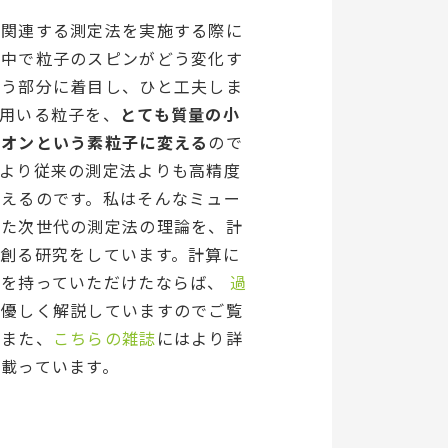
に関連する測定法を実施する際に
の中で粒子のスピンがどう変化す
いう部分に着目し、ひと工夫しま
に用いる粒子を、
とても質量の小
ーオンという素粒子に変える
ので
により従来の測定法よりも高精度
行えるのです。私はそんなミュー
った次世代の測定法の理論を、計
て創る研究をしています。計算に
味を持っていただけたならば、
過
で優しく解説していますのでご覧
。また、
こちらの雑誌
にはより詳
載っています。