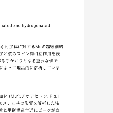
niated and hydrogenated
) 付加体に対するMuの超微細結
の電子と核のスピン間相互作用を表
得る手がかりとなる重要な値で
ンによって理論的に解析していま
(Mu化チオアセトン, Fig.1
側のメチル基の影響を解析した結
Hz付近と平衡構造付近にピークが立