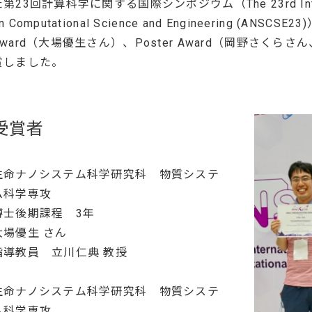
第23回計算科学に関する国際シンポジウム（The 23rd Internat
n Computational Science and Engineering (AN
Award（大場優生さん）、Poster Award（岡野さく
賞しました。
受賞者
生命ナノシステム科学研究科 物質システ
ム科学専攻
博士後期課程 3年
大場優生 さん
指導教員 立川仁典 教授
生命ナノシステム科学研究科 物質システ
ム科学専攻