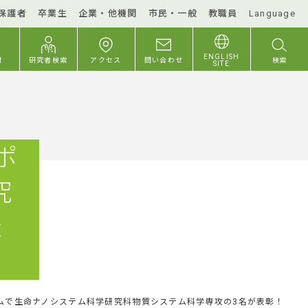
保護者
卒業生
企業・他機関
市民・一般
教職員
Language
ENGLISH
付
研究者検索
アクセス
問い合わせ
検索
SITE
ポ
究
表
ムで生命ナノシステム科学研究科物質システム科学専攻の3名が表彰！