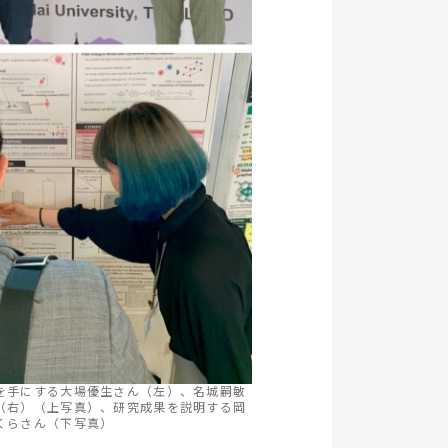
を手にする大場優生さん（左）、名城嗣敏
（右）（上写真）、研究成果を説明する岡
くらさん（下写真）