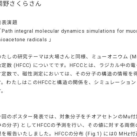
岡野さくらさん
発表演題
Path integral molecular dynamics simulations for muo
hioacetone radicals 」
わたしの研究テーマは大場さんと同様、ミューオニウム (Mu
合定数 (HFCC) についてです。HFCCとは、ラジカル中
す定数で、磁性測定においては、その分子の構造の情報を
す。わたしはこのHFCCと構造の関係を、シミュレーショ
す。
今回のポスター発表では、対象分子をチオアセトンのMu付加体 
中の分子) としてHFCCの予測を行い、その値に対する両
果を報告いたしました。HFCCの分布 (Fig.1) には0 M