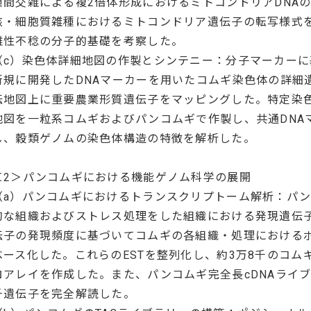
種間交雑による複2倍体形成におけるミトコンドリアDNA
核・細胞質雑種におけるミトコンドリア遺伝子の転写様式
雄性不稔の分子的基礎を考察した。
（c）染色体詳細地図の作製とシンテニー：分子マーカー
新規に開発したDNAマーカーを用いたコムギ染色体の詳細
伝地図上に重要農業形質遺伝子をマッピングした。特定染色
地図を一粒系コムギおよびパンコムギで作製し、共通DNA
し、穀類ゲノムの染色体構造の特徴を解析した。
＜2＞パンコムギにおける機能ゲノム科学の展開
（a）パンコムギにおけるトランスクリプトーム解析：パ
的な組織およびストレス処理をした組織における発現遺伝子
伝子の発現頻度に基づいてコムギの各組織・処理における
ベース化した。これらのESTを整列化し、約3万8千のコム
ロアレイを作成した。また、パンコムギ完全長cDNAライブ
千遺伝子を完全解読した。