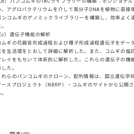
（b）パンコムギのTACライブラリーの構築：ポジショナ
め、アグロバクテリウムを介して高分子DNAを植物に直接導
パンコムギのゲノミックライブラリーを構築し、効率よく
た。
（c）遺伝子機能の解析
コムギの花器官形成過程および種子形成過程遺伝子をデー
式を生活環をとおして詳細に解析した。また、コムギの塩応
アレイをもちいて体系的に解析した。これらの遺伝子の機
析した。
これらのパンコムギのクローン、配列情報は、国立遺伝学
ソースプロジェクト（NBRP）・コムギのサイトから公開
る。