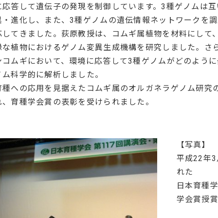
に応答して遺伝子の発現を制御しています。3種ゲノムは
異・進化し、また、3種ゲノムの遺伝情報ネットワークを
応してきました。荻原教授は、コムギ属植物を材料にして
縁な植物におけるゲノム変異生成機構を研究しました。さ
ンコムギにおいて、環境に応答して3種ゲノムがどのよう
ノム科学的に解析しました。
育種への応用を見据えたコムギ属のオルガネラゲノム研究
れ、育種学会賞の表彰を受けられました。
【写真】
平成22年
れた
日本育種学
学会賞授