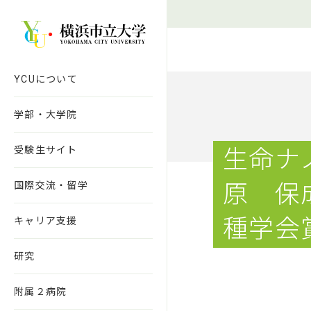
本文へ移動
YCUについて
学部・大学院
受験生サイト
生命ナ
国際交流・留学
原 保
種学会
キャリア支援
研究
附属２病院