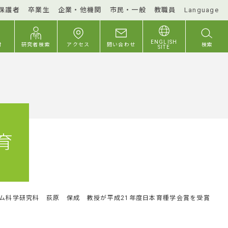
保護者
卒業生
企業・他機関
市民・一般
教職員
Language
ENGLISH
付
研究者検索
アクセス
問い合わせ
検索
SITE
育
ム科学研究科 荻原 保成 教授が平成21年度日本育種学会賞を受賞