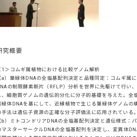
研究概要
＜1＞コムギ属植物における比較ゲノム解析
（a）葉緑体DNAの全塩基配列決定と品種同定：コムギ属
DNAの制限酵素断片（RFLP）分析を世界に先駆けて行い
し、細胞質ゲノムの遺伝的分化に分子的基礎を与えた。全
葉緑体DNAを基にして、近縁植物で生じる葉緑体ゲノムの
の手法は遺伝子資源の正確な分子評価法に応用されている
（b）ミトコンドリアDNAの全塩基配列決定と遺伝様式：
のマスターサークルDNAの全塩基配列を決定し、変異体D