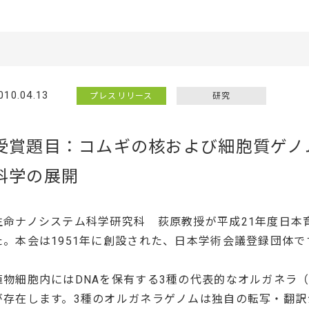
010.04.13
プレスリリース
研究
受賞題目：コムギの核および細胞質ゲノ
科学の展開
生命ナノシステム科学研究科 荻原教授が平成21年度日本
た。本会は1951年に創設された、日本学術会議登録団体で
植物細胞内にはDNAを保有する3種の代表的なオルガネラ
が存在します。3種のオルガネラゲノムは独自の転写・翻