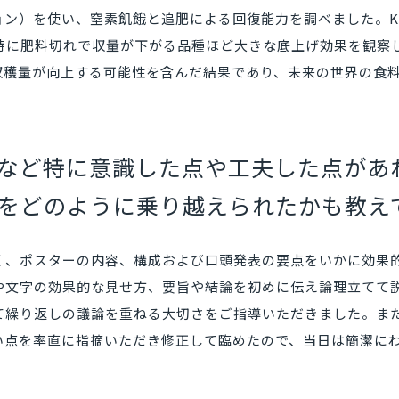
ョン）を使い、窒素飢餓と追肥による回復能力を調べました。K
、特に肥料切れで収量が下がる品種ほど大きな底上げ効果を観察
収穫量が向上する可能性を含んだ結果であり、未来の世界の食
など特に意識した点や工夫した点があ
をどのように乗り越えられたかも教え
く、ポスターの内容、構成および口頭発表の要点をいかに効果
や文字の効果的な見せ方、要旨や結論を初めに伝え論理立てて
て繰り返しの議論を重ねる大切さをご指導いただきました。ま
い点を率直に指摘いただき修正して臨めたので、当日は簡潔に