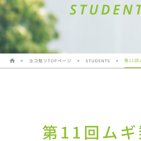
第11
>
ヨコ知リTOPページ
>
STUDENTS
>
第11回ム