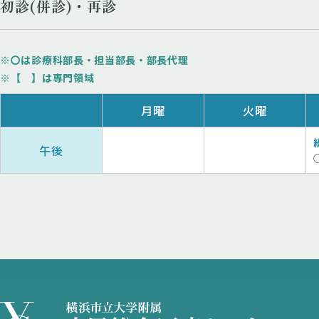
初診(併診)・再診
※〇は診療科部長・担当部長・部長代理
※【 】は専門領域
月曜
火曜
午後