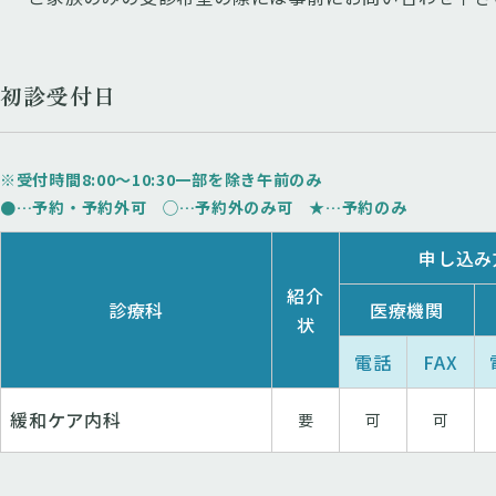
初診受付日
※受付時間8:00〜10:30⼀部を除き午前のみ
●…予約・予約外可 ◯…予約外のみ可 ★…予約のみ
申し込み
紹介
診療科
医療機関
状
電話
FAX
緩和ケア内科
要
可
可