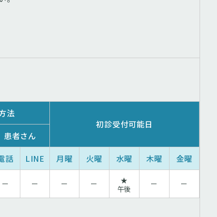
⽅法
初診受付可能⽇
患者さん
電話
LINE
月曜
火曜
水曜
木曜
金曜
★
ー
ー
ー
ー
ー
ー
午後