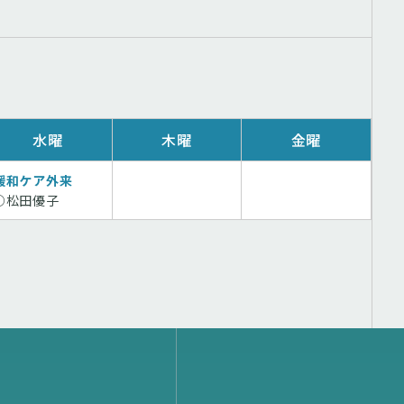
水曜
木曜
金曜
緩和ケア外来
○松田優子