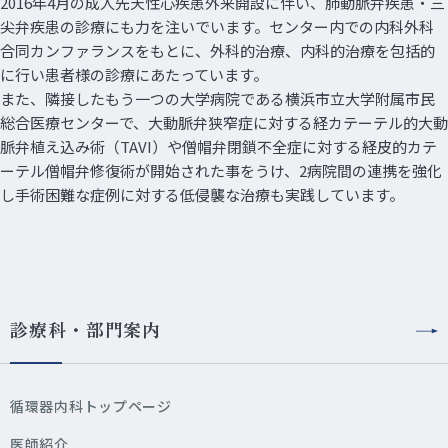
2016年4月の成人先天性心疾患外来開設に伴い、肺動脈弁疾患・三
尖弁疾患の診療にも力を注いでいます。センター内での内科外科
合同カンファランスをもとに、外科的治療、内科的治療を包括的
に行い患者様の診療にあたっています。
また、隣接したもう一つの大学病院である横浜市立大学附属市民
総合医療センターで、大動脈弁狭窄症に対する経カテーテル的大動
脈弁植え込み術（TAVI）や僧帽弁閉鎖不全症に対する経皮的カテ
ーテル僧帽弁修復術が開始された事をうけ、2病院間の連携を強化
し手術困難な症例に対する低侵襲な治療も実践しています。
診療科・部門案内
循環器内科トップページ
医師紹介