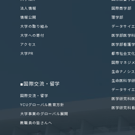
法人情報
国際商学部
情報公開
理学部
大学の取り組み
データサイ
大学への寄付
医学部医学
アクセス
医学部看護
大学PR
都市社会文
国際マネジ
生命ナノシ
生命医科学
■国際交流・留学
データサイ
国際交流・留学
医学研究科
YCUグローバル教育方針
医学研究科
大学事業のグローバル展開
教職員の皆さんへ