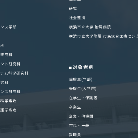
研究
社会連携
エンス学部
横浜市立大学 附属病院
科
横浜市立大学附属 市民総合医療セン
学科
化研究科
メント研究科
■対象者別
ステム科学研究科
受験生(学部)
研究科
受験生(大学院)
エンス研究科
在学生・保護者
医科学専攻
卒業生
看護学専攻
企業・他機関
市民・一般
教職員