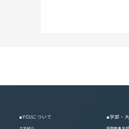
■YCUについて
■学部・
大学紹介
国際教養学