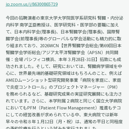
jp.zoom.us/j/86300865719
今回の招聘演者の東京大学大学院医学系研究科 腎臓・内分泌
内科学 南学正臣教授は、医学研究科・医学部の要職に加え
て、日本内科学会(理事長)、日本腎臓学会(理事長)、国際腎
臓学会(前理事長)等のグローバルな学会活動にも精力的に取
り組まれており、2026WCN【世界腎臓学会総会/第69回日本
腎臓学会学術総会/アジア太平洋腎臓学会（APSN）共同開
催：会場 パシフィコ横浜、本年３月28日-31日】招致にも成
功されました。そして、研究においては、腎臓病学領域を中
心に、世界最先端的基礎研究領域はもちろんのこと、例えば
AMEDムーンショット型研究開発事業「病院を家庭に、家庭
で炎症コントロール」のプロジェクトマネージャー（PM）
を務められるなど、基礎研究成果の実証研究展開にも注力さ
れています。さらに、本学附属２病院と同じく国立大学病院
においてもPFM（Patient Flow Management）推進もテコ
にしての経営改善が求められている中、東大病院では新年
早々の令和８年１月12日（月・祝）は、通常の平日と同程度
の予約診療を行うという試みを実行されました。