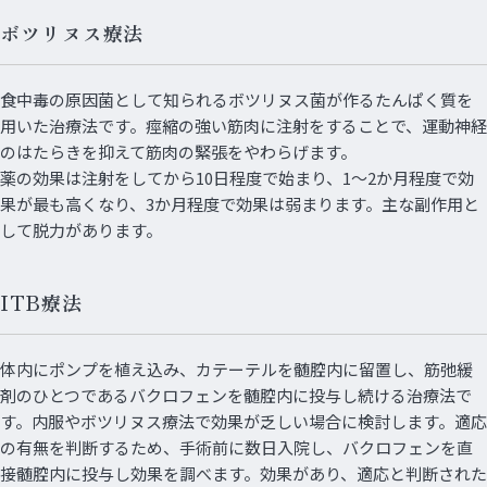
ボツリヌス療法
食中毒の原因菌として知られるボツリヌス菌が作るたんぱく質を
用いた治療法です。痙縮の強い筋肉に注射をすることで、運動神経
のはたらきを抑えて筋肉の緊張をやわらげます。
薬の効果は注射をしてから10日程度で始まり、1～2か月程度で効
果が最も高くなり、3か月程度で効果は弱まります。主な副作用と
して脱力があります。
ITB療法
体内にポンプを植え込み、カテーテルを髄腔内に留置し、筋弛緩
剤のひとつであるバクロフェンを髄腔内に投与し続ける治療法で
す。内服やボツリヌス療法で効果が乏しい場合に検討します。適応
の有無を判断するため、手術前に数日入院し、バクロフェンを直
接髄腔内に投与し効果を調べます。効果があり、適応と判断された