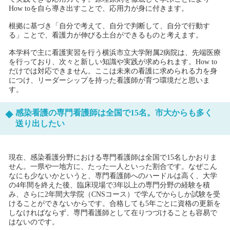
How toを自ら導き出すことで、応用力が身に付きます。
根拠に基づき「自分で考えて、自分で判断して、自分で行動す
る」ことで、看護力が伸びる土台ができるものと考えます。
本学科で主に看護実習を行う横浜市立大学附属2病院は、先端医療
を行っており、次々と新しい知識や実践が求められます。How to
だけでは対応できません。ここは未来の看護に求められる力を身
につけ、リーダーシップを持った看護師が育つ環境だと思いま
す。
感染看護の専門看護師は全国で15名。市大からも多く
送り出したい
現在、感染看護分野における専門看護師は全国で15名しかおりま
せん。一県や一地方に、たった一人といった割合です。なぜこん
なにも少ないかというと、専門看護師へのハードルは高く、大学
の4年間を終えた後、臨床現場で3年以上の専門分野の経験を積
み、さらに2年間大学院（CNSコース）で学んでからしか試験を受
けることができないからです。合格しても5年ごとに資格の更新を
しなければならず、専門看護師として在りつづけることも容易で
はないのです。