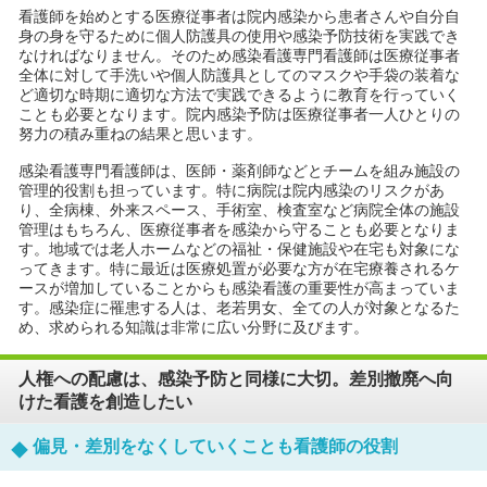
看護師を始めとする医療従事者は院内感染から患者さんや自分自
身の身を守るために個人防護具の使用や感染予防技術を実践でき
なければなりません。そのため感染看護専門看護師は医療従事者
全体に対して手洗いや個人防護具としてのマスクや手袋の装着な
ど適切な時期に適切な方法で実践できるように教育を行っていく
ことも必要となります。院内感染予防は医療従事者一人ひとりの
努力の積み重ねの結果と思います。
感染看護専門看護師は、医師・薬剤師などとチームを組み施設の
管理的役割も担っています。特に病院は院内感染のリスクがあ
り、全病棟、外来スペース、手術室、検査室など病院全体の施設
管理はもちろん、医療従事者を感染から守ることも必要となりま
す。地域では老人ホームなどの福祉・保健施設や在宅も対象にな
ってきます。特に最近は医療処置が必要な方が在宅療養されるケ
ースが増加していることからも感染看護の重要性が高まっていま
す。感染症に罹患する人は、老若男女、全ての人が対象となるた
め、求められる知識は非常に広い分野に及びます。
人権への配慮は、感染予防と同様に大切。差別撤廃へ向
けた看護を創造したい
偏見・差別をなくしていくことも看護師の役割