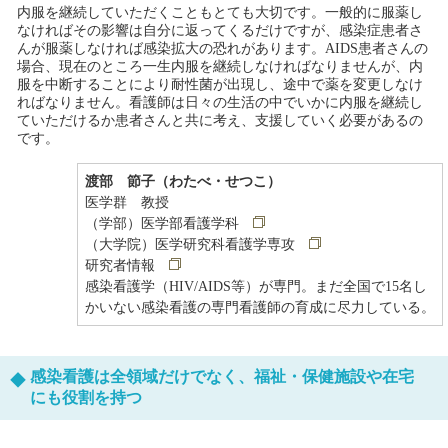
内服を継続していただくこともとても大切です。一般的に服薬し
なければその影響は自分に返ってくるだけですが、感染症患者さ
んが服薬しなければ感染拡大の恐れがあります。AIDS患者さんの
場合、現在のところ一生内服を継続しなければなりませんが、内
服を中断することにより耐性菌が出現し、途中で薬を変更しなけ
ればなりません。看護師は日々の生活の中でいかに内服を継続し
ていただけるか患者さんと共に考え、支援していく必要があるの
です。
渡部 節子（わたべ・せつこ）
医学群 教授
（学部）医学部看護学科
（大学院）医学研究科看護学専攻
研究者情報
感染看護学（HIV/AIDS等）が専門。まだ全国で15名し
かいない感染看護の専門看護師の育成に尽力している。
感染看護は全領域だけでなく、福祉・保健施設や在宅
にも役割を持つ