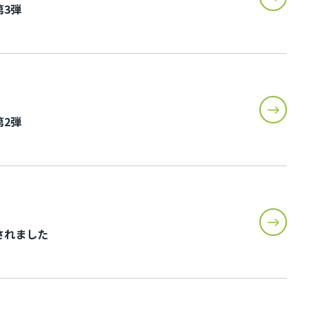
3弾
2弾
されました